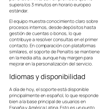
supera los 3 minutos en horario europeo
estándar.
El equipo muestra conocimiento claro sobre
procesos internos, desde depósitos hasta
gestión de cuentas o bonos, lo que
contribuye a resolver consultas en el primer
contacto. En comparación con plataformas
similares, el soporte de Penaltis se mantiene
en la media alta, aunque hay margen para
mejorar en la personalización del servicio.
Idiomas y disponibilidad
A día de hoy, el soporte está disponible
principalmente en español, lo que responde
bien a la base principal de usuarios en
España y América Latina. Esto es un punto