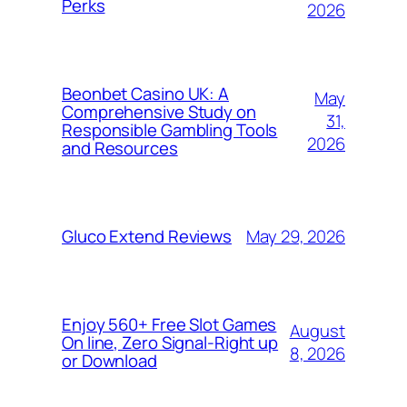
Perks
2026
Beonbet Casino UK: A
May
Comprehensive Study on
31,
Responsible Gambling Tools
2026
and Resources
May 29, 2026
Gluco Extend Reviews
Enjoy 560+ Free Slot Games
August
On line, Zero Signal-Right up
8, 2026
or Download