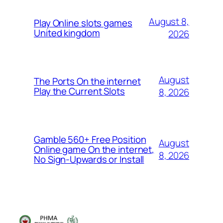
August 8,
Play Online slots games
United kingdom
2026
August
The Ports On the internet
Play the Current Slots
8, 2026
Gamble 560+ Free Position
August
Online game On the internet,
8, 2026
No Sign-Upwards or Install