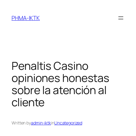
Skip
to
PHMA-IKTK
content
Penaltis Casino
opiniones honestas
sobre la atención al
cliente
Written by
admin-iktk
in
Uncategorized