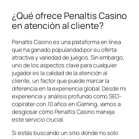
¿Qué ofrece Penaltis Casino
en atención al cliente?
Penaltis Casino es una plataforma en línea
que ha ganado popularidad por su oferta
atractiva y variedad de juegos. Sin embargo,
uno de los aspectos clave para cualquier
jugador es la calidad de la atención al
cliente, un factor que puede marcar la
diferencia en la experiencia global. Desde mi
experiencia y análisis profundo como SEO-
copirater con 10 años en iGaming, vamos a
desglosar cómo Penaltis Casino maneja
este servicio crucial.
Si estás buscando un sitio donde no solo