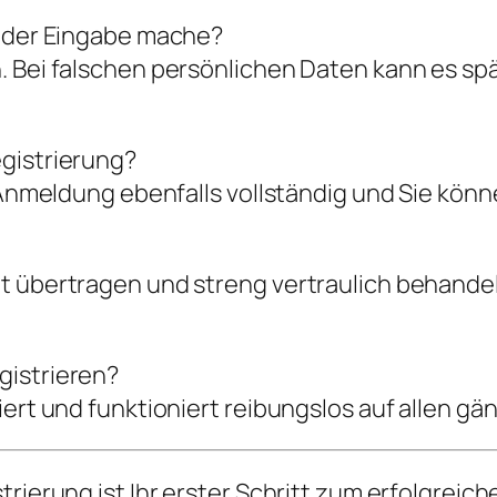
i der Eingabe mache?
. Bei falschen persönlichen Daten kann es sp
gistrierung?
e Anmeldung ebenfalls vollständig und Sie könn
lt übertragen und streng vertraulich behande
gistrieren?
iert und funktioniert reibungslos auf allen g
rierung ist Ihr erster Schritt zum erfolgreiche