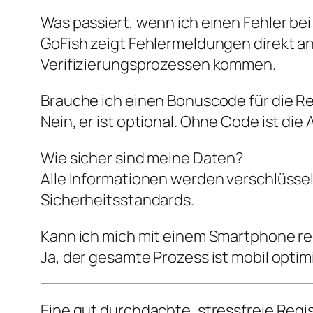
Was passiert, wenn ich einen Fehler be
GoFish zeigt Fehlermeldungen direkt an
Verifizierungsprozessen kommen.
Brauche ich einen Bonuscode für die Re
Nein, er ist optional. Ohne Code ist di
Wie sicher sind meine Daten?
Alle Informationen werden verschlüsse
Sicherheitsstandards.
Kann ich mich mit einem Smartphone re
Ja, der gesamte Prozess ist mobil optim
Eine gut durchdachte, stressfreie Regist