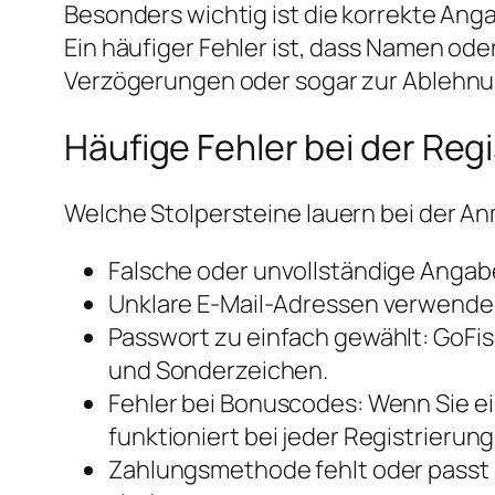
Besonders wichtig ist die korrekte Ang
Ein häufiger Fehler ist, dass Namen o
Verzögerungen oder sogar zur Ablehnu
Häufige Fehler bei der Reg
Welche Stolpersteine lauern bei der An
Falsche oder unvollständige Angaben
Unklare E-Mail-Adressen verwenden: 
Passwort zu einfach gewählt: GoFis
und Sonderzeichen.
Fehler bei Bonuscodes: Wenn Sie e
funktioniert bei jeder Registrierung
Zahlungsmethode fehlt oder passt n