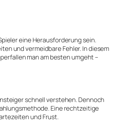
 Spieler eine Herausforderung sein.
ten und vermeidbare Fehler. In diesem
tolperfallen man am besten umgeht –
insteiger schnell verstehen. Dennoch
 Zahlungsmethode. Eine rechtzeitige
rtezeiten und Frust.