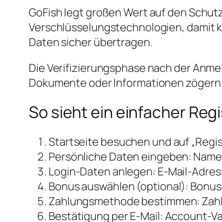
GoFish legt großen Wert auf den Schutz
Verschlüsselungstechnologien, damit ke
Daten sicher übertragen.
Die Verifizierungsphase nach der Anmel
Dokumente oder Informationen zögern 
So sieht ein einfacher Reg
Startseite besuchen und auf „Regist
Persönliche Daten eingeben: Name
Login-Daten anlegen: E-Mail-Adres
Bonus auswählen (optional): Bon
Zahlungsmethode bestimmen: Zahlun
Bestätigung per E-Mail: Account-Va