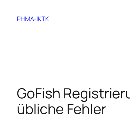
Skip
to
PHMA-IKTK
content
GoFish Registrie
übliche Fehler