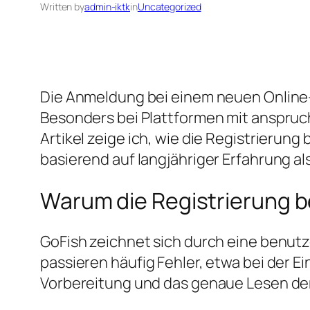
Written by
admin-iktk
in
Uncategorized
Die Anmeldung bei einem neuen Onlin
Besonders bei Plattformen mit anspruc
Artikel zeige ich, wie die Registrierun
basierend auf langjähriger Erfahrung al
Warum die Registrierung be
GoFish zeichnet sich durch eine benut
passieren häufig Fehler, etwa bei der 
Vorbereitung und das genaue Lesen der