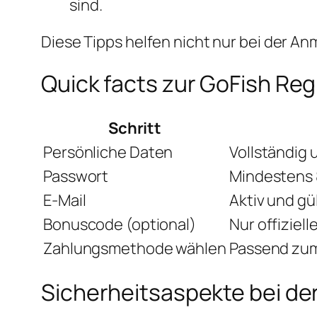
sind.
Diese Tipps helfen nicht nur bei der A
Quick facts zur GoFish Reg
Schritt
Persönliche Daten
Vollständig 
Passwort
Mindestens 
E-Mail
Aktiv und gü
Bonuscode (optional)
Nur offizie
Zahlungsmethode wählen
Passend zum
Sicherheitsaspekte bei d