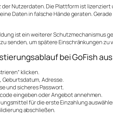
 der Nutzerdaten. Die Plattform ist lizenzier
ine Daten in falsche Hände geraten. Gerade 
dung ist ein weiterer Schutzmechanismus gege
zu senden, um spätere Einschränkungen zu 
istierungsablauf bei GoFish aus
rieren“ klicken.
, Geburtsdatum, Adresse.
se und sicheres Passwort.
uscode eingeben oder Angebot annehmen.
gsmittel für die erste Einzahlung auswähle
lidierung abschließen.