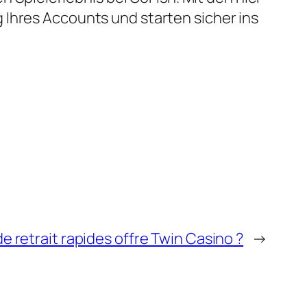
 Ihres Accounts und starten sicher ins
 retrait rapides offre Twin Casino ?
→