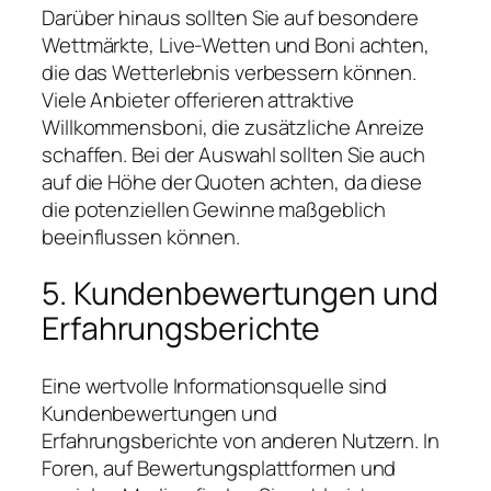
Darüber hinaus sollten Sie auf besondere
Wettmärkte, Live-Wetten und Boni achten,
die das Wetterlebnis verbessern können.
Viele Anbieter offerieren attraktive
Willkommensboni, die zusätzliche Anreize
schaffen. Bei der Auswahl sollten Sie auch
auf die Höhe der Quoten achten, da diese
die potenziellen Gewinne maßgeblich
beeinflussen können.
5. Kundenbewertungen und
Erfahrungsberichte
Eine wertvolle Informationsquelle sind
Kundenbewertungen und
Erfahrungsberichte von anderen Nutzern. In
Foren, auf Bewertungsplattformen und