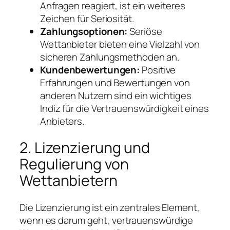
Anfragen reagiert, ist ein weiteres
Zeichen für Seriosität.
Zahlungsoptionen:
Seriöse
Wettanbieter bieten eine Vielzahl von
sicheren Zahlungsmethoden an.
Kundenbewertungen:
Positive
Erfahrungen und Bewertungen von
anderen Nutzern sind ein wichtiges
Indiz für die Vertrauenswürdigkeit eines
Anbieters.
2. Lizenzierung und
Regulierung von
Wettanbietern
Die Lizenzierung ist ein zentrales Element,
wenn es darum geht, vertrauenswürdige