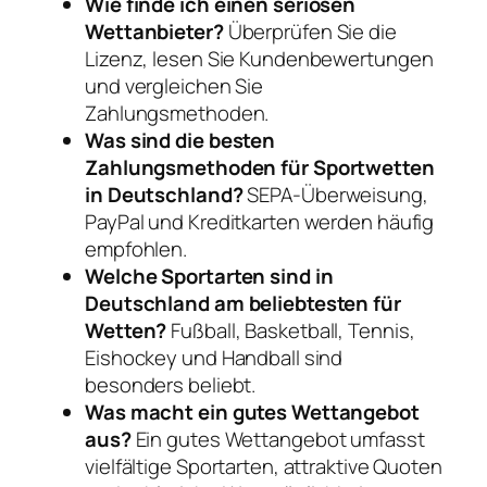
Wie finde ich einen seriösen
Wettanbieter?
Überprüfen Sie die
Lizenz, lesen Sie Kundenbewertungen
und vergleichen Sie
Zahlungsmethoden.
Was sind die besten
Zahlungsmethoden für Sportwetten
in Deutschland?
SEPA-Überweisung,
PayPal und Kreditkarten werden häufig
empfohlen.
Welche Sportarten sind in
Deutschland am beliebtesten für
Wetten?
Fußball, Basketball, Tennis,
Eishockey und Handball sind
besonders beliebt.
Was macht ein gutes Wettangebot
aus?
Ein gutes Wettangebot umfasst
vielfältige Sportarten, attraktive Quoten