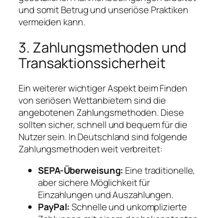
und somit Betrug und unseriöse Praktiken
vermeiden kann.
3. Zahlungsmethoden und
Transaktionssicherheit
Ein weiterer wichtiger Aspekt beim Finden
von seriösen Wettanbietern sind die
angebotenen Zahlungsmethoden. Diese
sollten sicher, schnell und bequem für die
Nutzer sein. In Deutschland sind folgende
Zahlungsmethoden weit verbreitet:
SEPA-Überweisung:
Eine traditionelle,
aber sichere Möglichkeit für
Einzahlungen und Auszahlungen.
PayPal:
Schnelle und unkomplizierte