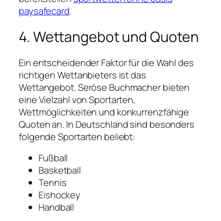
paysafecard
.
4. Wettangebot und Quoten
Ein entscheidender Faktor für die Wahl des
richtigen Wettanbieters ist das
Wettangebot. Seröse Buchmacher bieten
eine Vielzahl von Sportarten,
Wettmöglichkeiten und konkurrenzfähige
Quoten an. In Deutschland sind besonders
folgende Sportarten beliebt:
Fußball
Basketball
Tennis
Eishockey
Handball