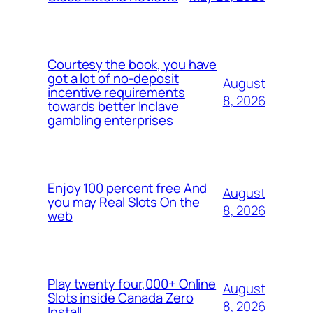
Courtesy the book, you have
got a lot of no-deposit
August
incentive requirements
8, 2026
towards better Inclave
gambling enterprises
Enjoy 100 percent free And
August
you may Real Slots On the
8, 2026
web
Play twenty four,000+ Online
August
Slots inside Canada Zero
8, 2026
Install