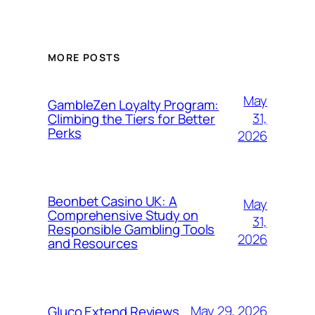
MORE POSTS
May
GambleZen Loyalty Program:
31,
Climbing the Tiers for Better
Perks
2026
Beonbet Casino UK: A
May
Comprehensive Study on
31,
Responsible Gambling Tools
2026
and Resources
May 29, 2026
Gluco Extend Reviews