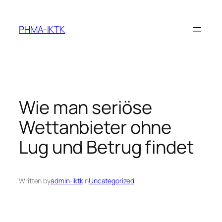
Skip
to
PHMA-IKTK
content
Wie man seriöse
Wettanbieter ohne
Lug und Betrug findet
Written by
admin-iktk
in
Uncategorized