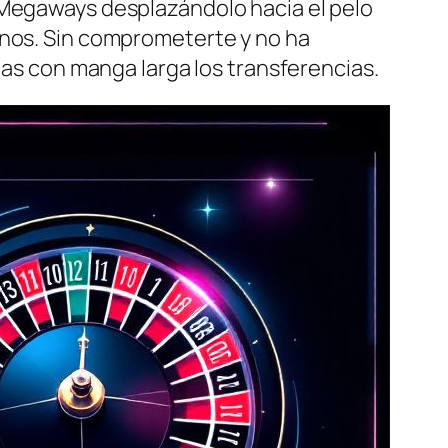
 Megaways desplazándolo hacia el pelo
anos. Sin comprometerte y no ha
das con manga larga los transferencias.