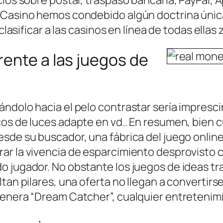
cios sobre postal, traspaso bancaria, PayPal, 
yCasino hemos condebido algún doctrina únic
clasificar a las casinos en línea de todas ellas
ente a las juegos de
ndolo hacia el pelo contrastar serí­a impresci
os de luces adapte en vd.. En resumen, bien cu
esde su buscador, una fábrica del juego onlin
ar la vivencia de esparcimiento desprovisto 
 jugador. No obstante los juegos de ideas tr
tan pilares, una oferta no llegan a convertirs
genera “Dream Catcher”, cualquier entretenimi