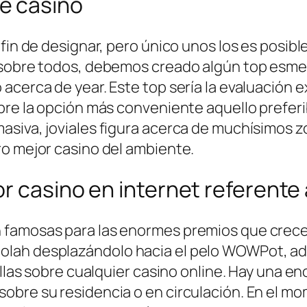
e casino
fin de designar, pero único unos los es posibl
r sobre todos, debemos creado algún top esme
acerca de year. Este top serí­a la evaluación 
bre la opción más conveniente aquello preferi
asiva, joviales figura acerca de muchísimos z
ro mejor casino del ambiente.
or casino en internet referent
 famosas para las enormes premios que crecen
lah desplazándolo hacia el pelo WOWPot, adon
ellas sobre cualquier casino online. Hay una e
obre su residencia o en circulación. En el m