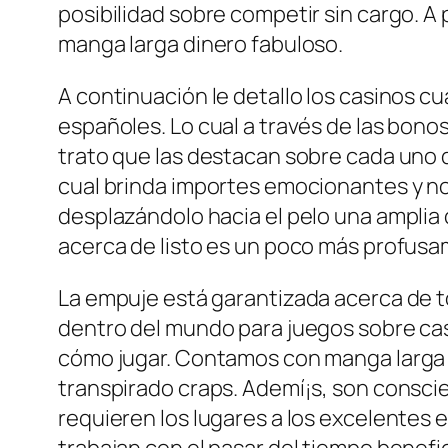
posibilidad sobre competir sin cargo. A
manga larga dinero fabuloso.
A continuación le detallo los casinos cu
españoles. Lo cual a través de las bon
trato que las destacan sobre cada uno d
cual brinda importes emocionantes y no
desplazándolo hacia el pelo una amplia
acerca de listo es un poco más profusa
La empuje está garantizada acerca de t
dentro del mundo para juegos sobre casin
cómo jugar. Contamos con manga larga gu
transpirado craps. Ademí¡s, son consci
requieren los lugares a los excelentes 