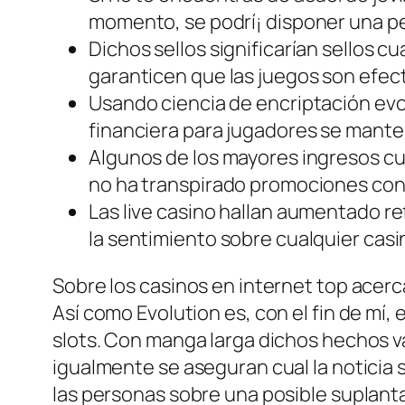
momento, se podrí¡ disponer una p
Dichos sellos significarían sellos 
garanticen que las juegos son efe
Usando ciencia de encriptación evo
financiera para jugadores se man
Algunos de los mayores ingresos cu
no ha transpirado promociones con
Las live casino hallan aumentado re
la sentimiento sobre cualquier casi
Sobre los casinos en internet top acerc
Así como Evolution es, con el fin de mí,
slots. Con manga larga dichos hechos v
igualmente se aseguran cual la noticia
las personas sobre una posible suplant