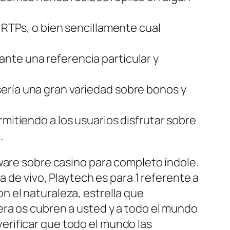
o RTPs, o bien sencillamente cual
nte una referencia particular y
erí­a una gran variedad sobre bonos y
rmitiendo a los usuarios disfrutar sobre
.
ware sobre casino para completo índole.
a de vivo, Playtech es para 1 referente a
 el naturaleza, estrella que
era os cubren a usted y a todo el mundo
rificar que todo el mundo las