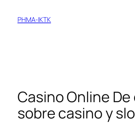
Skip
to
PHMA-IKTK
content
Casino Online De
sobre casino y sl