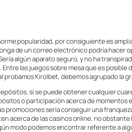
enorme popularidad, por consiguiente es ampl
ponga de un correo electrónico podría hacer 
 Serí­a algún aparato seguro, y no ha transpi
.
Entre las juegos sobre mesa que es posible d
l probamos Kirolbet, debemos agrupado la gra
pósitos, sí se puede obtener cualquier cuar
ósitos o participación acerca de momentos es
 promociones serí­a conseguir una franqueza y
ten acerca de las casinos online, no obstante
ún modo podemos encontrar referente a algún c