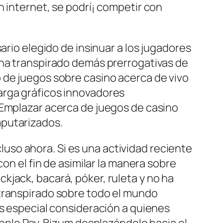
n internet, se podrí¡ competir con
ario elegido de insinuar a los jugadores
 ha transpirado demás prerrogativas de
 de juegos sobre casino acerca de vivo
arga gráficos innovadores
 Emplazar acerca de juegos de casino
mputarizados.
so ahora. Si es una actividad reciente
on el fin de asimilar la manera sobre
jack, bacará, póker, ruleta y no ha
 transpirado sobre todo el mundo
os especial consideración a quienes