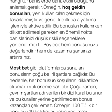
hangi tür bahislerde daha etkili olduğunu
anlamak gerekir. Örneğin,
hoş geldin
bonusları
, yeni kullanıcıları çekmek için
tasarlanmıştır ve genellikle ilk para yatırma
işlemiyle aktive edilir. Bu bonusları kullanırken
dikkat edilmesi gereken en önemli nokta,
bahislerinizi düşük riskli seçeneklere
yönlendirmektir. Böylece hem bonusunuzu
değerlendirir hem de kazanma şansınızı
artırırsınız.
Most bet
gibi platformlarda sunulan
bonusların çoğu belirli şartlara bağlıdır. Bu
nedenle, her bonusun koşullarını dikkatlice
okumak kritik öneme sahiptir. Çoğu zaman,
çevrim şartları adı verilen bir dizi kural bulunur
ve bu kurallar yerine getirilmeden bonus
kazançları çekilemez. Örneğin, 100 TL’lik bir
bonusun 10 katı kadar bahis yapılması