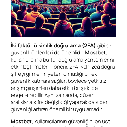
İki faktörlü kimlik doğrulama (2FA)
gibi ek
güvenlik önlemleri de önemlidir.
Mostbet
,
kullanıcılarına bu tür doğrulama yöntemlerini
etkinleştirmelerini önerir. 2FA, yalnızca doğru
şifreyi girmenin yeterli olmadığı bir ek
güvenlik katmanı sağlar; böylece yetkisiz
erişim girişimleri daha etkili bir şekilde
engellenebilir. Aynı zamanda, düzenli
aralıklarla şifre değişikliği yapmak da siber
güvenliği artıran önemli bir uygulamadır.
Mostbet
, kullanıcılarının güvenliğini en üst