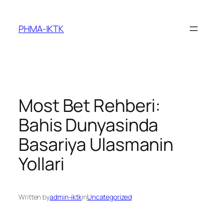
Skip
to
PHMA-IKTK
content
Most Bet Rehberi:
Bahis Dunyasinda
Basariya Ulasmanin
Yollari
Written by
admin-iktk
in
Uncategorized