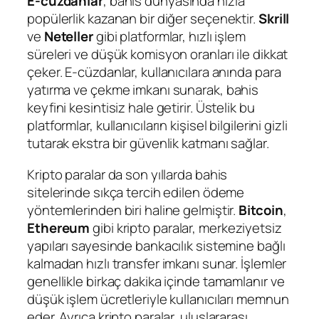
E-cüzdanlar
, bahis dünyasında hızla
popülerlik kazanan bir diğer seçenektir.
Skrill
ve
Neteller
gibi platformlar, hızlı işlem
süreleri ve düşük komisyon oranları ile dikkat
çeker. E-cüzdanlar, kullanıcılara anında para
yatırma ve çekme imkanı sunarak, bahis
keyfini kesintisiz hale getirir. Üstelik bu
platformlar, kullanıcıların kişisel bilgilerini gizli
tutarak ekstra bir güvenlik katmanı sağlar.
Kripto paralar da son yıllarda bahis
sitelerinde sıkça tercih edilen ödeme
yöntemlerinden biri haline gelmiştir.
Bitcoin
,
Ethereum
gibi kripto paralar, merkeziyetsiz
yapıları sayesinde bankacılık sistemine bağlı
kalmadan hızlı transfer imkanı sunar. İşlemler
genellikle birkaç dakika içinde tamamlanır ve
düşük işlem ücretleriyle kullanıcıları memnun
eder. Ayrıca kripto paralar, uluslararası