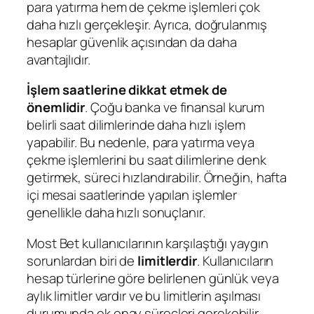
para yatırma hem de çekme işlemleri çok
daha hızlı gerçekleşir. Ayrıca, doğrulanmış
hesaplar güvenlik açısından da daha
avantajlıdır.
İşlem saatlerine dikkat etmek de
önemlidir
. Çoğu banka ve finansal kurum
belirli saat dilimlerinde daha hızlı işlem
yapabilir. Bu nedenle, para yatırma veya
çekme işlemlerini bu saat dilimlerine denk
getirmek, süreci hızlandırabilir. Örneğin, hafta
içi mesai saatlerinde yapılan işlemler
genellikle daha hızlı sonuçlanır.
Most Bet kullanıcılarının karşılaştığı yaygın
sorunlardan biri de
limitlerdir
. Kullanıcıların
hesap türlerine göre belirlenen günlük veya
aylık limitler vardır ve bu limitlerin aşılması
durumunda ek onay süreçleri gerekebilir.