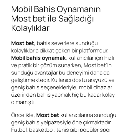
Mobil Bahis Oynamanın
Most bet ile Sağladığı
Kolaylıklar
Most bet
, bahis severlere sunduğu
kolaylıklarla dikkat çeken bir platformdur.
Mobil bahis oynamak
, kullanıcılar için hızlı
ve pratik bir çözüm sunarken, Most bet’in
sunduğu avantajlar bu deneyimi daha da
geliştirmektedir. Kullanıcı dostu arayüzü ve
geniş bahis seçenekleriyle, mobil cihazlar
üzerinden bahis yapmak hiç bu kadar kolay
olmamıştı.
Öncelikle,
Most bet
kullanıcılarına sunduğu
geniş bahis yelpazesiyle öne çıkmaktadır.
Futbol, basketbol, tenis gibi popüler spor