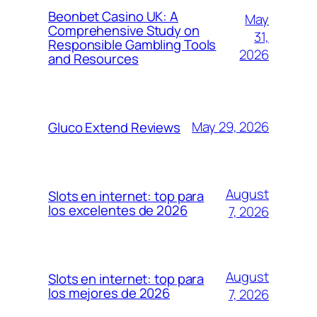
Beonbet Casino UK: A
May
Comprehensive Study on
31,
Responsible Gambling Tools
2026
and Resources
May 29, 2026
Gluco Extend Reviews
August
Slots en internet: top para
los excelentes de 2026
7, 2026
August
Slots en internet: top para
los mejores de 2026
7, 2026