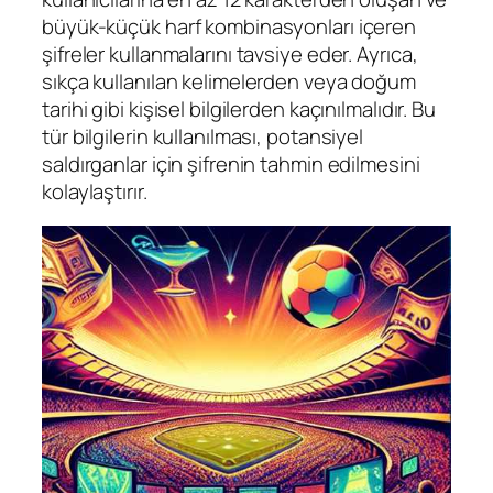
büyük-küçük harf kombinasyonları içeren
şifreler kullanmalarını tavsiye eder. Ayrıca,
sıkça kullanılan kelimelerden veya doğum
tarihi gibi kişisel bilgilerden kaçınılmalıdır. Bu
tür bilgilerin kullanılması, potansiyel
saldırganlar için şifrenin tahmin edilmesini
kolaylaştırır.