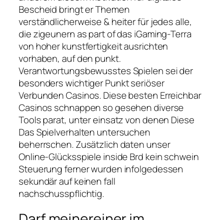
Bescheid bringt er Themen
verständlicherweise & heiter für jedes alle,
die zigeunern as part of das iGaming-Terra
von hoher kunstfertigkeit ausrichten
vorhaben, auf den punkt.
Verantwortungsbewusstes Spielen sei der
besonders wichtiger Punkt seriöser
Verbunden Casinos. Diese besten Erreichbar
Casinos schnappen so gesehen diverse
Tools parat, unter einsatz von denen Diese
Das Spielverhalten untersuchen
beherrschen. Zusätzlich daten unser
Online-Glücksspiele inside Brd kein schwein
Steuerung ferner wurden infolgedessen
sekundär auf keinen fall
nachschusspflichtig.
Darf meinereiner im