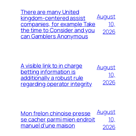
There are many United
August
kingdom-centered assist
10,
companies, for example Take
the time to Consider and you
2026
can Gamblers Anonymous
A visible link to in charge
August
betting information is
10,
additionally a robust rule
2026
regarding operator integrity
August
Mon frelon chinoise presse
10,
se cacher parmi mien endroit
manuel d’une maison
2026