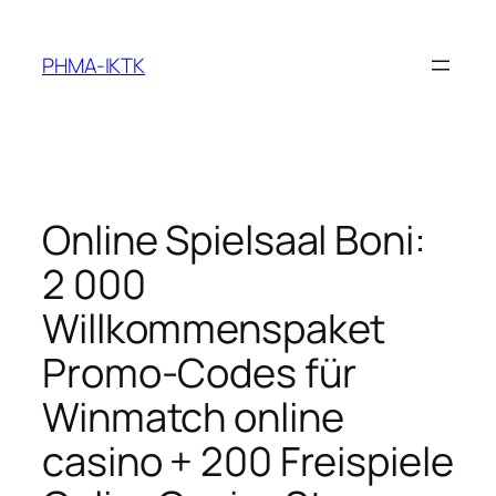
Skip
to
PHMA-IKTK
content
Online Spielsaal Boni:
2 000
Willkommenspaket
Promo-Codes für
Winmatch online
casino + 200 Freispiele