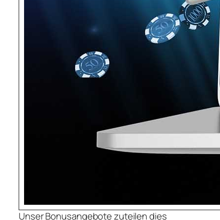
Unser Bonusangebote zuteilen dies