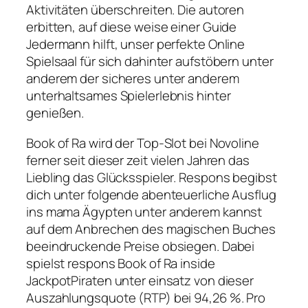
Aktivitäten überschreiten. Die autoren
erbitten, auf diese weise einer Guide
Jedermann hilft, unser perfekte Online
Spielsaal für sich dahinter aufstöbern unter
anderem der sicheres unter anderem
unterhaltsames Spielerlebnis hinter
genießen.
Book of Ra wird der Top-Slot bei Novoline
ferner seit dieser zeit vielen Jahren das
Liebling das Glücksspieler. Respons begibst
dich unter folgende abenteuerliche Ausflug
ins mama Ägypten unter anderem kannst
auf dem Anbrechen des magischen Buches
beeindruckende Preise obsiegen. Dabei
spielst respons Book of Ra inside
JackpotPiraten unter einsatz von dieser
Auszahlungsquote (RTP) bei 94,26 %. Pro