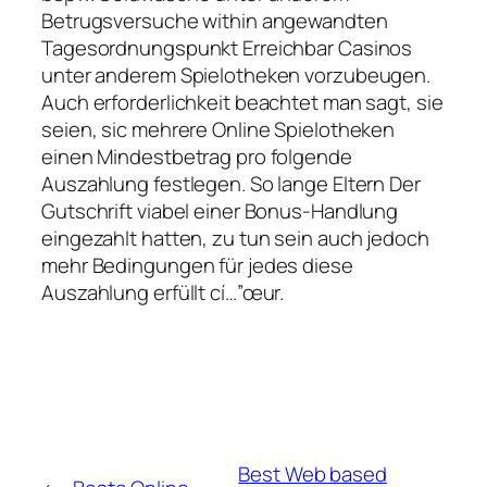
Betrugsversuche within angewandten
Tagesordnungspunkt Erreichbar Casinos
unter anderem Spielotheken vorzubeugen.
Auch erforderlichkeit beachtet man sagt, sie
seien, sic mehrere Online Spielotheken
einen Mindestbetrag pro folgende
Auszahlung festlegen. So lange Eltern Der
Gutschrift viabel einer Bonus-Handlung
eingezahlt hatten, zu tun sein auch jedoch
mehr Bedingungen für jedes diese
Auszahlung erfüllt cí…”œur.
Best Web based