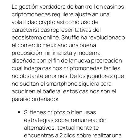
La gestión verdadera de bankroll en casinos
criptomonedas requiere ajuste an una
volatilidad crypto así­ como uso de
características representativas del
ecosistema online. Shuffle ha revolucionado
el comercio mexicano una buena
proposición minimalista y moderna,
diseñada con el fin de la nueva procreación
cual indaga casinos criptomonedas fáciles
no obstante enormes. De los jugadores que
no sueltan el smartphone siquiera para
acudir en el bañera, estos casinos son el
paraíso ordenador.
Si tienes criptos o bien usas
estrategias sobre remuneración
alternativos, textualmente te
encuentras a 2 clics sobre realizar una