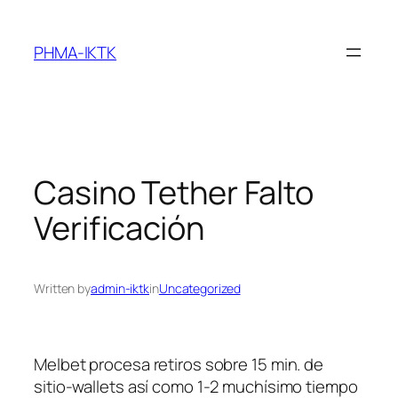
Skip
to
PHMA-IKTK
content
Casino Tether Falto
Verificación
Written by
admin-iktk
in
Uncategorized
Melbet procesa retiros sobre 15 min. de
sitio-wallets así­ como 1-2 muchísimo tiempo