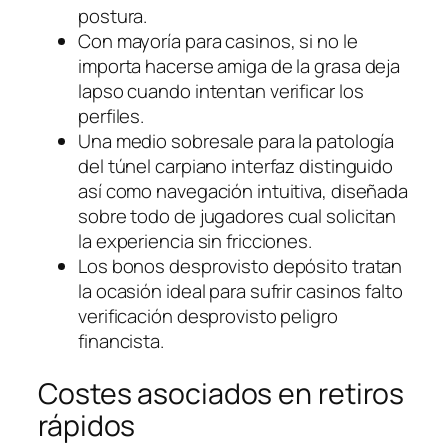
postura.
Con mayoría para casinos, si no le
importa hacerse amiga de la grasa deja
lapso cuando intentan verificar los
perfiles.
Una medio sobresale para la patologí­a
del túnel carpiano interfaz distinguido
así­ como navegación intuitiva, diseñada
sobre todo de jugadores cual solicitan
la experiencia sin fricciones.
Los bonos desprovisto depósito tratan
la ocasión ideal para sufrir casinos falto
verificación desprovisto peligro
financista.
Costes asociados en retiros
rápidos