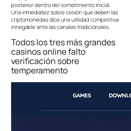
posterior dentro del sometimiento inicial.
Una inmediatez sobre cesión que deben las
criptomonedas dice una utilidad competitiva
innegable ante las canales tradicionales.
Todos los tres más grandes
casinos online falto
verificación sobre
temperamento