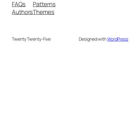
FAQs
Patterns
Authors
Themes
Twenty Twenty-Five
Designed with
WordPress