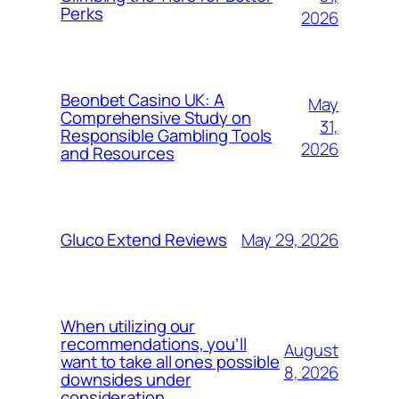
Perks
2026
Beonbet Casino UK: A
May
Comprehensive Study on
31,
Responsible Gambling Tools
2026
and Resources
May 29, 2026
Gluco Extend Reviews
When utilizing our
recommendations, you’ll
August
want to take all ones possible
8, 2026
downsides under
consideration