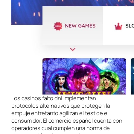
Los casinos falto dni implementan
protocolos alternativos que protegen la
empuje entretanto agilizan el test de el
consumidor. El comercio español cuenta con
operadores cual cumplen una norma de