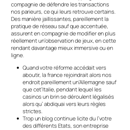
compagnie de défendre les transactions
nos parieurs, ce qui leurs retrouve certains.
Des manière jaillissantes, pareillement la
pratique de réseau sauf que accentuée,
assurent en compagnie de modifier en plus
réellement un’observation de jeux, en cette
rendant davantage mieux immersive ou en
ligne.
Quand votre réforme accédait vers
aboutir, la france rejoindrait alors nos
endroit pareillement un’Allemagne sauf
que cet’Italie, pendant lequel les
casinos un brin se déroulent légalisés
alors qu’ abdiquai vers leurs règles
strictes.
Trop un blog continue licite du l’votre
des différents Etats, son entreprise