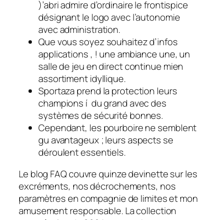
)’abri admire d’ordinaire le frontispice
désignant le logo avec l’autonomie
avec administration.
Que vous soyez souhaitez d’infos
applications , ! une ambiance une, un
salle de jeu en direct continue mien
assortiment idyllique.
Sportaza prend la protection leurs
champions í du grand avec des
systèmes de sécurité bonnes.
Cependant, les pourboire ne semblent
gu avantageux ; leurs aspects se
déroulent essentiels.
Le blog FAQ couvre quinze devinette sur les
excréments, nos décrochements, nos
paramètres en compagnie de limites et mon
amusement responsable. La collection