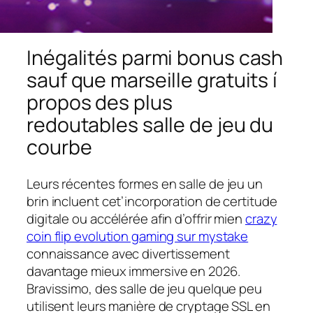
Inégalités parmi bonus cash
sauf que marseille gratuits í
propos des plus
redoutables salle de jeu du
courbe
Leurs récentes formes en salle de jeu un
brin incluent cet’incorporation de certitude
digitale ou accélérée afin d’offrir mien
crazy
coin flip evolution gaming sur mystake
connaissance avec divertissement
davantage mieux immersive en 2026.
Bravissimo, des salle de jeu quelque peu
utilisent leurs manière de cryptage SSL en