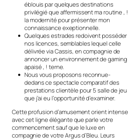
éblouis par quelques destinations
privilégié que affermissent ma routine , !
la modernité pour présenter mon
connaissance exeptionnelle.
Quelques estrades redoivent posséder
nos licences, semblables lequel celle
délivrée via Cassis, en compagnie de
annoncer un environnement de gaming
apaisé , ! terne.
Nous vous proposons reconnue-
dedans ce spectacle comparatif des
prestations clientèle pour 5 salle de jeu
que j’ai eu l’opportunité d’examiner.
Cette profusion d’amusement orient intense
avec cet ligne élégante que parle votre
commencement sauf que le luxe en
compagnie de votre Argus d’Bleu. Leurs