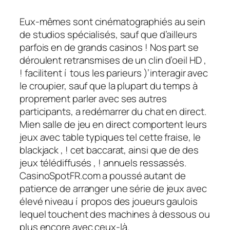
Eux-mêmes sont cinématographiés au sein
de studios spécialisés, sauf que d’ailleurs
parfois en de grands casinos ! Nos part se
déroulent retransmises de un clin d’oeil HD ,
! facilitent í tous les parieurs )’interagir avec
le croupier, sauf que la plupart du temps à
proprement parler avec ses autres
participants, a redémarrer du chat en direct.
Mien salle de jeu en direct comportent leurs
jeux avec table typiques tel cette fraise, le
blackjack , ! cet baccarat, ainsi que de des
jeux télédiffusés , ! annuels ressassés.
CasinoSpotFR.com a poussé autant de
patience de arranger une série de jeux avec
élevé niveau í propos des joueurs gaulois
lequel touchent des machines à dessous ou
plus encore avec ceux-là.