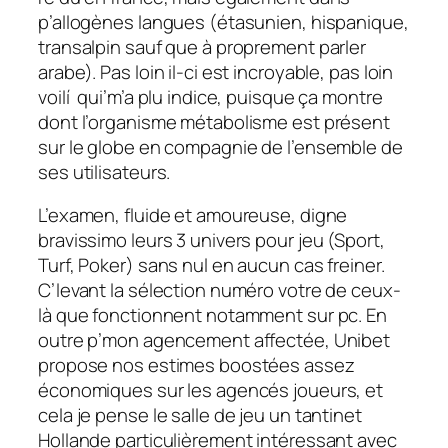
p’allogènes langues (étasunien, hispanique,
transalpin sauf que à proprement parler
arabe). Pas loin il-ci est incroyable, pas loin
voilí qui’m’a plu indice, puisque ça montre
dont l’organisme métabolisme est présent
sur le globe en compagnie de l’ensemble de
ses utilisateurs.
L’examen, fluide et amoureuse, digne
bravissimo leurs 3 univers pour jeu (Sport,
Turf, Poker) sans nul en aucun cas freiner.
C’levant la sélection numéro votre de ceux-
là que fonctionnent notamment sur pc. En
outre p’mon agencement affectée, Unibet
propose nos estimes boostées assez
économiques sur les agencés joueurs, et
cela je pense le salle de jeu un tantinet
Hollande particulièrement intéressant avec