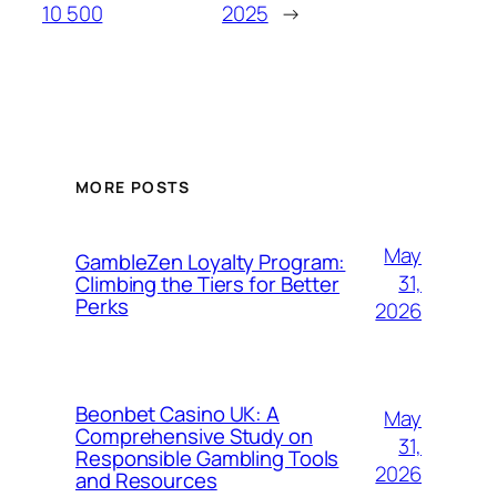
10 500
2025
→
MORE POSTS
May
GambleZen Loyalty Program:
31,
Climbing the Tiers for Better
Perks
2026
Beonbet Casino UK: A
May
Comprehensive Study on
31,
Responsible Gambling Tools
2026
and Resources