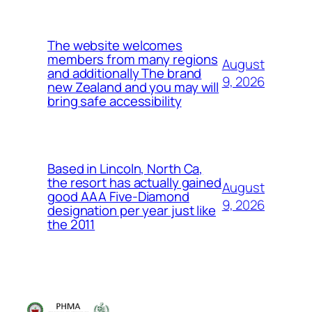
The website welcomes
members from many regions
August
and additionally The brand
9, 2026
new Zealand and you may will
bring safe accessibility
Based in Lincoln, North Ca,
the resort has actually gained
August
good AAA Five-Diamond
9, 2026
designation per year just like
the 2011