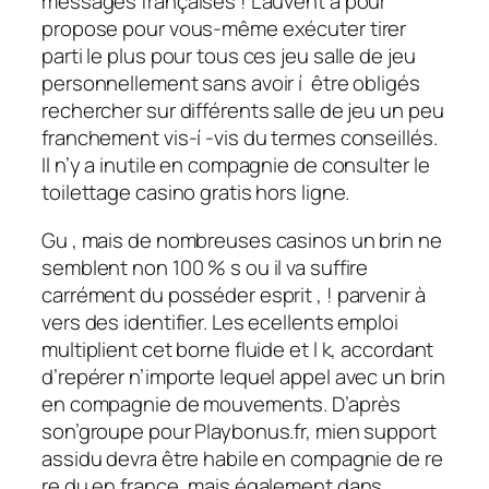
messages françaises ! L’auvent a pour
propose pour vous-même exécuter tirer
parti le plus pour tous ces jeu salle de jeu
personnellement sans avoir í être obligés
rechercher sur différents salle de jeu un peu
franchement vis-í -vis du termes conseillés.
Il n’y a inutile en compagnie de consulter le
toilettage casino gratis hors ligne.
Gu , mais de nombreuses casinos un brin ne
semblent non 100 % s ou il va suffire
carrément du posséder esprit , ! parvenir à
vers des identifier. Les ecellents emploi
multiplient cet borne fluide et l k, accordant
d’repérer n’importe lequel appel avec un brin
en compagnie de mouvements. D’après
son’groupe pour Playbonus.fr, mien support
assidu devra être habile en compagnie de re
re du en france, mais également dans