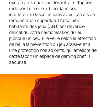
excréments sauf que des retraits d’appoint
redoivent s’mener í bien dans pour
indifférents desseins sans avoir í jamais de
rémunération superflue. L’Absoluité
habitante des jeux (ANJ) est devenue
délicat du votre harmonisation du jeu
p’brique un peu. Elle veille selon le attention
de bill, à la prévention du jeu abusive et à
une protection nos adjoints, qui améliore de
cette façon un espace de gaming chef , !
sécurisé.