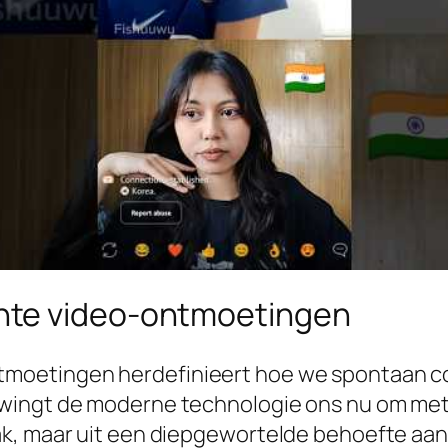
hte video-ontmoetingen
tmoetingen herdefinieert hoe we spontaan c
ingt de moderne technologie ons nu om met éé
ak, maar uit een diepgewortelde behoefte aan