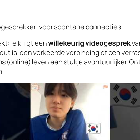
eogesprekken voor spontane connecties
: je krijgt een
willekeurig videogesprek
va
out is, een verkeerde verbinding of een verra
(online) leven een stukje avontuurlijker. O
n!