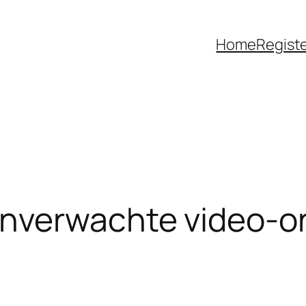
Home
Regist
onverwachte video-