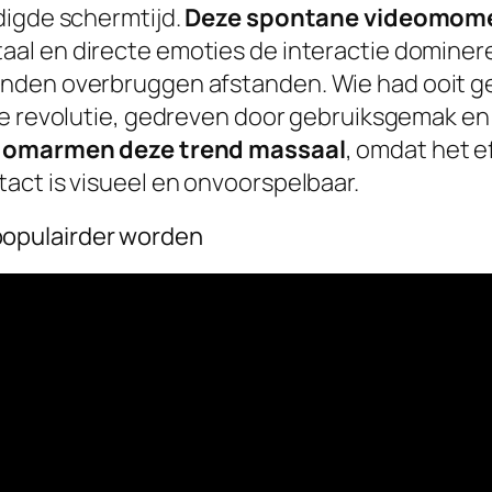
digde schermtijd.
Deze spontane videomome
taal en directe emoties de interactie dominer
anden overbruggen afstanden.
Wie had ooit g
lle revolutie, gedreven door gebruiksgemak 
en omarmen deze trend massaal
, omdat het e
act is visueel en onvoorspelbaar.
opulairder worden