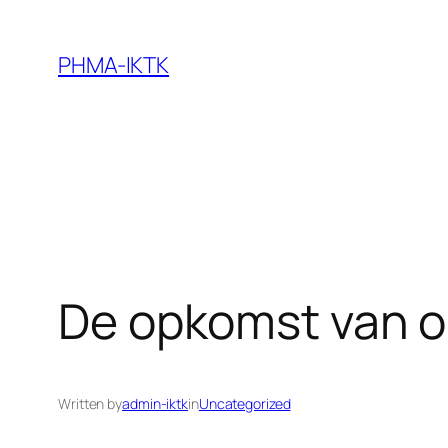
Skip
to
PHMA-IKTK
content
De opkomst van 
Written by
admin-iktk
in
Uncategorized