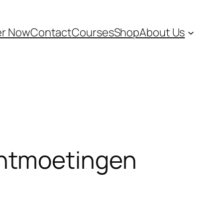
er Now
Contact
Courses
Shop
About Us
ontmoetingen