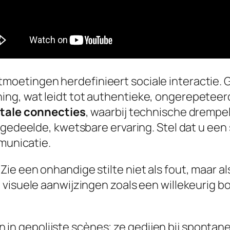
oetingen herdefinieert sociale interactie. 
ng, wat leidt tot authentieke, ongerepeteer
itale connecties
, waarbij technische drempel
n gedeelde, kwetsbare ervaring. Stel dat u ee
mmunicatie.
e een onhandige stilte niet als fout, maar al
 visuele aanwijzingen zoals een willekeurig 
in gepolijste scènes; ze gedijen bij spontanei