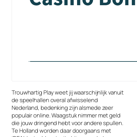
Trouwhartig Play weet jij waarschijnlijk vanuit
de speelhallen overal afwisselend
Nederland, bedenking zijn alsmede zeer
populair online. Waagstuk nimmer met geld
die jouw dringend hebt voor andere spullen.
Te Holland worden daar doorgaans met