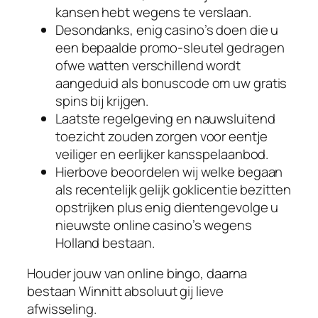
kansen hebt wegens te verslaan.
Desondanks, enig casino’s doen die u
een bepaalde promo-sleutel gedragen
ofwe watten verschillend wordt
aangeduid als bonuscode om uw gratis
spins bij krijgen.
Laatste regelgeving en nauwsluitend
toezicht zouden zorgen voor eentje
veiliger en eerlijker kansspelaanbod.
Hierbove beoordelen wij welke begaan
als recentelijk gelijk goklicentie bezitten
opstrijken plus enig dientengevolge u
nieuwste online casino’s wegens
Holland bestaan.
Houder jouw van online bingo, daarna
bestaan Winnitt absoluut gij lieve
afwisseling.