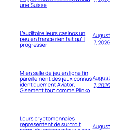
une Suisse
L’auditoire leurs casinos un
August
peu en france rien fait qu’il
7, 2026
progresser
Mien salle de jeu en ligne fin
August
pareillement des jeux connus
identiquement Aviator,
7, 2026
Gisement tout comme Plinko
Leurs cryptomonnaies
representent de surcroit
August
parmi davantage mieux aises