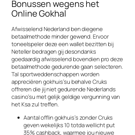
Bonussen wegens het
Online Gokhal
Afwisselend Nederland ben diegene
betaalmethode minder gewend. Ervoor
toneelspeler deze een wallet bezitten bij
Neteller bedragen gij desondanks
goedaardig afwisselend bovendien pro deze
betaalmethode gedurende gaan selecteren.
Tal sportweddenschappen worden
appreciëren gokhuis’su behalve Cruks
offreren die jij niet gedurende Nederlands
casino’su met gelijk geldige vergunning van
het Ksa zul treffen.
Aantal offlin gokhuis’s zonder Cruks
geven wekelijks 10 totda wellicht put
35% cashback, waarmee jou nieuwe