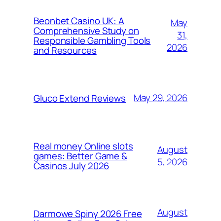
Beonbet Casino UK: A
May
Comprehensive Study on
31,
Responsible Gambling Tools
2026
and Resources
May 29, 2026
Gluco Extend Reviews
Real money Online slots
August
games: Better Game &
5, 2026
Casinos July 2026
August
Darmowe Spiny 2026 Free