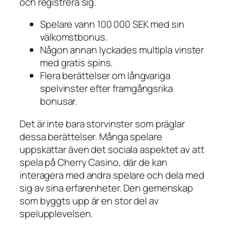
och registrera sig.
Spelare vann 100 000 SEK med sin
välkomstbonus.
Någon annan lyckades multipla vinster
med gratis spins.
Flera berättelser om långvariga
spelvinster efter framgångsrika
bonusar.
Det är inte bara storvinster som präglar
dessa berättelser. Många spelare
uppskattar även det sociala aspektet av att
spela på Cherry Casino, där de kan
interagera med andra spelare och dela med
sig av sina erfarenheter. Den gemenskap
som byggts upp är en stor del av
spelupplevelsen.