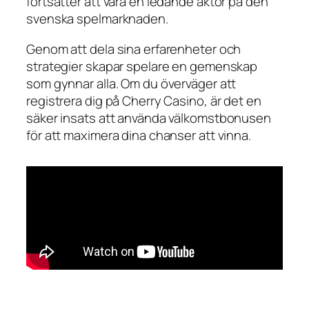
fortsätter att vara en ledande aktör på den
svenska spelmarknaden.
Genom att dela sina erfarenheter och
strategier skapar spelare en gemenskap
som gynnar alla. Om du överväger att
registrera dig på Cherry Casino, är det en
säker insats att använda välkomstbonusen
för att maximera dina chanser att vinna.