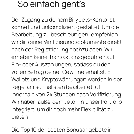
– So einfach geht’s
Der Zugang zu deinem Billybets-Konto ist
schnell und unkompliziert gestaltet. Um die
Bearbeitung zu beschleunigen, empfehlen
wir dir, deine Verifizierungsdokumente direkt
nach der Registrierung hochzuladen. Wir
erheben keine Transaktionsgebühren auf
Ein- oder Auszahlungen, sodass du den
vollen Betrag deiner Gewinne erhältst. E-
Wallets und Kryptowährungen werden in der
Regel am schnellsten bearbeitet, oft
innerhalb von 24 Stunden nach Verifizierung.
Wir haben außerdem Jeton in unser Portfolio
integriert, um dir noch mehr Flexibilität zu
bieten.
Die Top 10 der besten Bonusangebote in