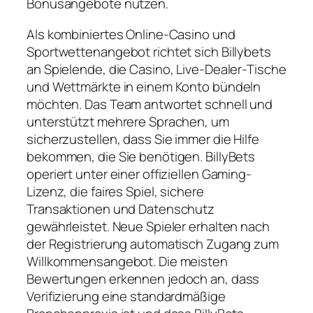
Bonusangebote nutzen.
Als kombiniertes Online-Casino und
Sportwettenangebot richtet sich Billybets
an Spielende, die Casino, Live-Dealer-Tische
und Wettmärkte in einem Konto bündeln
möchten. Das Team antwortet schnell und
unterstützt mehrere Sprachen, um
sicherzustellen, dass Sie immer die Hilfe
bekommen, die Sie benötigen. BillyBets
operiert unter einer offiziellen Gaming-
Lizenz, die faires Spiel, sichere
Transaktionen und Datenschutz
gewährleistet. Neue Spieler erhalten nach
der Registrierung automatisch Zugang zum
Willkommensangebot. Die meisten
Bewertungen erkennen jedoch an, dass
Verifizierung eine standardmäßige