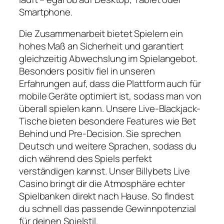
Smartphone.
Die Zusammenarbeit bietet Spielern ein
hohes Maß an Sicherheit und garantiert
gleichzeitig Abwechslung im Spielangebot.
Besonders positiv fiel in unseren
Erfahrungen auf, dass die Plattform auch für
mobile Geräte optimiert ist, sodass man von
überall spielen kann. Unsere Live-Blackjack-
Tische bieten besondere Features wie Bet
Behind und Pre-Decision. Sie sprechen
Deutsch und weitere Sprachen, sodass du
dich während des Spiels perfekt
verständigen kannst. Unser Billybets Live
Casino bringt dir die Atmosphäre echter
Spielbanken direkt nach Hause. So findest
du schnell das passende Gewinnpotenzial
für deinen Spielstil.