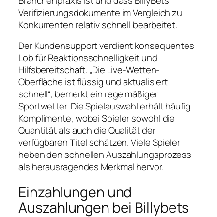
Branchenpraxis ist und dass BillyBets
Verifizierungsdokumente im Vergleich zu
Konkurrenten relativ schnell bearbeitet.
Der Kundensupport verdient konsequentes
Lob für Reaktionsschnelligkeit und
Hilfsbereitschaft. „Die Live-Wetten-
Oberfläche ist flüssig und aktualisiert
schnell“, bemerkt ein regelmäßiger
Sportwetter. Die Spielauswahl erhält häufig
Komplimente, wobei Spieler sowohl die
Quantität als auch die Qualität der
verfügbaren Titel schätzen. Viele Spieler
heben den schnellen Auszahlungsprozess
als herausragendes Merkmal hervor.
Einzahlungen und
Auszahlungen bei Billybets