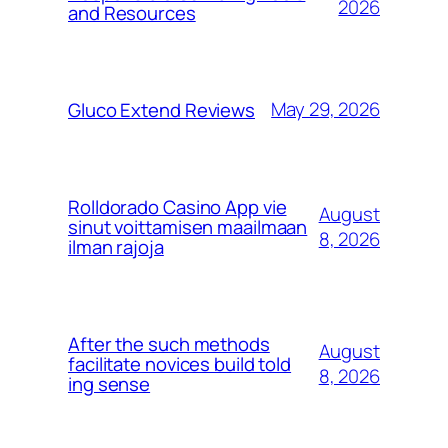
2026
and Resources
May 29, 2026
Gluco Extend Reviews
Rolldorado Casino App vie
August
sinut voittamisen maailmaan
8, 2026
ilman rajoja
After the such methods
August
facilitate novices build told
8, 2026
ing sense