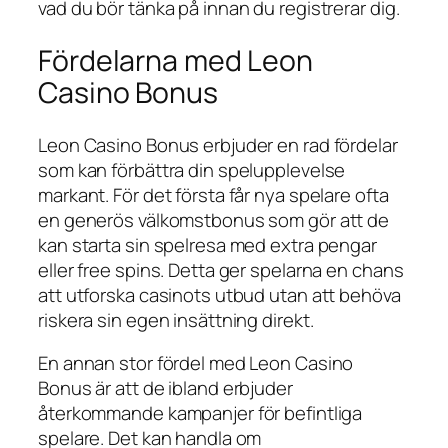
vad du bör tänka på innan du registrerar dig.
Fördelarna med Leon
Casino Bonus
Leon Casino Bonus erbjuder en rad fördelar
som kan förbättra din spelupplevelse
markant. För det första får nya spelare ofta
en generös välkomstbonus som gör att de
kan starta sin spelresa med extra pengar
eller free spins. Detta ger spelarna en chans
att utforska casinots utbud utan att behöva
riskera sin egen insättning direkt.
En annan stor fördel med Leon Casino
Bonus är att de ibland erbjuder
återkommande kampanjer för befintliga
spelare. Det kan handla om