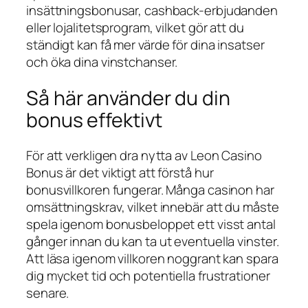
insättningsbonusar, cashback-erbjudanden
eller lojalitetsprogram, vilket gör att du
ständigt kan få mer värde för dina insatser
och öka dina vinstchanser.
Så här använder du din
bonus effektivt
För att verkligen dra nytta av Leon Casino
Bonus är det viktigt att förstå hur
bonusvillkoren fungerar. Många casinon har
omsättningskrav, vilket innebär att du måste
spela igenom bonusbeloppet ett visst antal
gånger innan du kan ta ut eventuella vinster.
Att läsa igenom villkoren noggrant kan spara
dig mycket tid och potentiella frustrationer
senare.