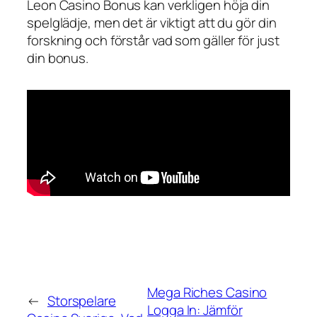
Leon Casino Bonus kan verkligen höja din
spelglädje, men det är viktigt att du gör din
forskning och förstår vad som gäller för just
din bonus.
Mega Riches Casino
←
Storspelare
Logga In: Jämför