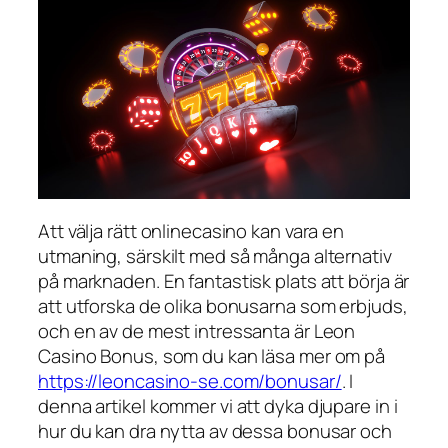
Att välja rätt onlinecasino kan vara en
utmaning, särskilt med så många alternativ
på marknaden. En fantastisk plats att börja är
att utforska de olika bonusarna som erbjuds,
och en av de mest intressanta är Leon
Casino Bonus, som du kan läsa mer om på
https://leoncasino-se.com/bonusar/
. I
denna artikel kommer vi att dyka djupare in i
hur du kan dra nytta av dessa bonusar och