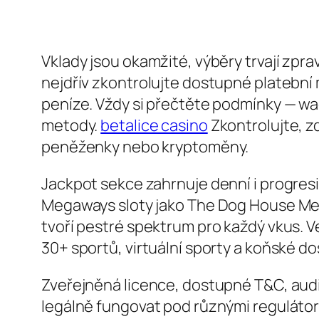
Vklady jsou okamžité, výběry trvají zpra
nejdřív zkontrolujte dostupné platební 
peníze. Vždy si přečtěte podmínky — w
metody.
betalice casino
Zkontrolujte, z
peněženky nebo kryptoměny.
Jackpot sekce zahrnuje denní i progres
Megaways sloty jako The Dog House Meg
tvoří pestré spektrum pro každý vkus. 
30+ sportů, virtuální sporty a koňské do
Zveřejněná licence, dostupné T&C, audi
legálně fungovat pod různými regulátory