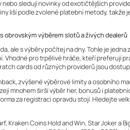
ly nebo sledují novinky od exotičtějších provid
iny liší podle zvolené platební metody, takže j
 s obrovským výběrem slotů a živých dealerů
, ale s výběry počítej na dny. Tohle je jedna z
í. Vhodné pro trpělivé hráče, kteří preferují 
ratch cards od různých providerů jsou dostup
hback, zvýšené výběrové limity a osobního man
jí mnohem širší výběr her, bonusů i platební
tforma za registraci opravdu stojí. Hledejte v
arf, Kraken Coins Hold and Win, Star Joker a B