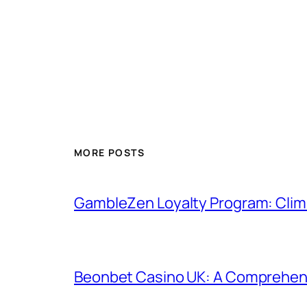
MORE POSTS
GambleZen Loyalty Program: Climbi
Beonbet Casino UK: A Comprehens