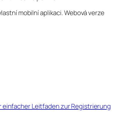
lastní mobilní aplikaci. Webová verze
 einfacher Leitfaden zur Registrierung