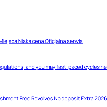
iejsca Niska cena Oficjalna serwis
egulations, and you may fast-paced cycles hel
ishment Free Revolves No deposit Extra 202