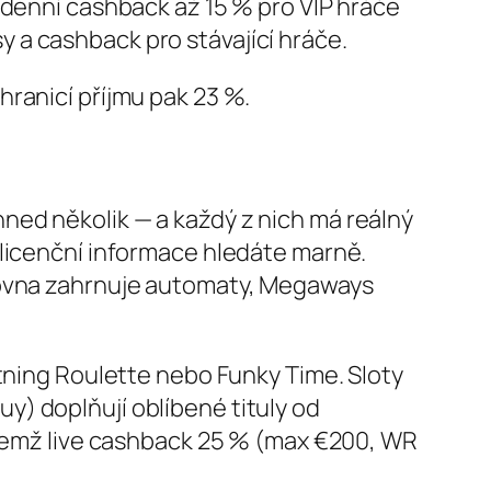
ýdenní cashback až 15 % pro VIP hráče
 a cashback pro stávající hráče.
hranicí příjmu pak 23 %.
.
ned několik — a každý z nich má reálný
 licenční informace hledáte marně.
ihovna zahrnuje automaty, Megaways
htning Roulette nebo Funky Time. Sloty
) doplňují oblíbené tituly od
řičemž live cashback 25 % (max €200, WR