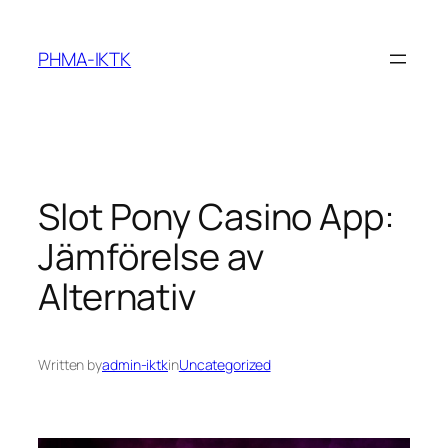
Skip
to
PHMA-IKTK
content
Slot Pony Casino App:
Jämförelse av
Alternativ
Written by
admin-iktk
in
Uncategorized