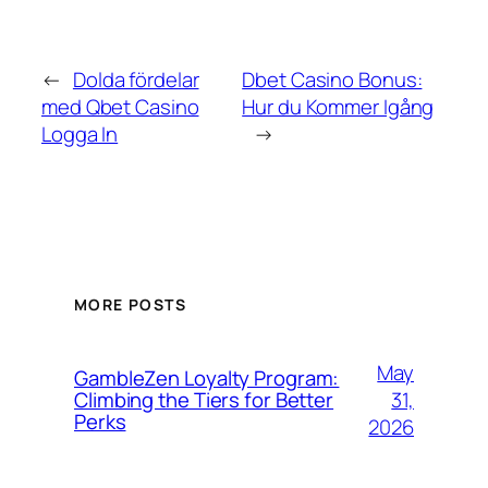
←
Dolda fördelar
Dbet Casino Bonus:
med Qbet Casino
Hur du Kommer Igång
Logga In
→
MORE POSTS
May
GambleZen Loyalty Program:
31,
Climbing the Tiers for Better
Perks
2026