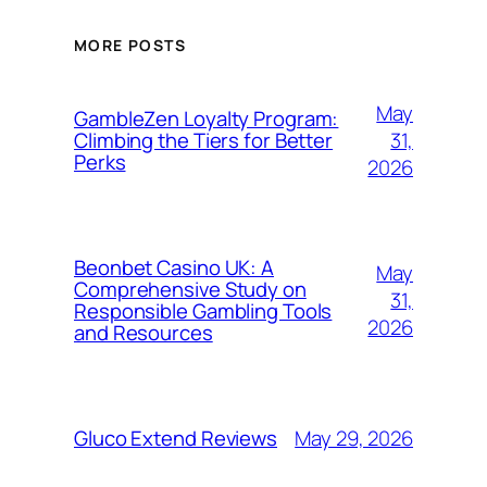
MORE POSTS
May
GambleZen Loyalty Program:
31,
Climbing the Tiers for Better
Perks
2026
Beonbet Casino UK: A
May
Comprehensive Study on
31,
Responsible Gambling Tools
2026
and Resources
May 29, 2026
Gluco Extend Reviews