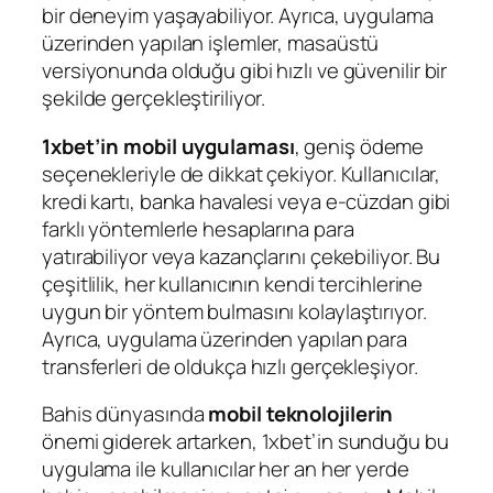
bir deneyim yaşayabiliyor. Ayrıca, uygulama
üzerinden yapılan işlemler, masaüstü
versiyonunda olduğu gibi hızlı ve güvenilir bir
şekilde gerçekleştiriliyor.
1xbet’in mobil uygulaması
, geniş ödeme
seçenekleriyle de dikkat çekiyor. Kullanıcılar,
kredi kartı, banka havalesi veya e-cüzdan gibi
farklı yöntemlerle hesaplarına para
yatırabiliyor veya kazançlarını çekebiliyor. Bu
çeşitlilik, her kullanıcının kendi tercihlerine
uygun bir yöntem bulmasını kolaylaştırıyor.
Ayrıca, uygulama üzerinden yapılan para
transferleri de oldukça hızlı gerçekleşiyor.
Bahis dünyasında
mobil teknolojilerin
önemi giderek artarken, 1xbet’in sunduğu bu
uygulama ile kullanıcılar her an her yerde