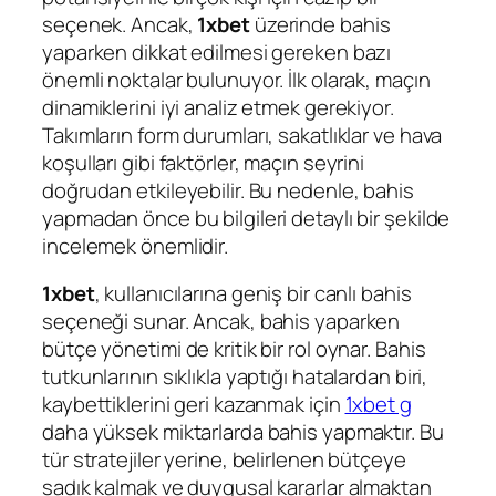
seçenek. Ancak,
1xbet
üzerinde bahis
yaparken dikkat edilmesi gereken bazı
önemli noktalar bulunuyor. İlk olarak, maçın
dinamiklerini iyi analiz etmek gerekiyor.
Takımların form durumları, sakatlıklar ve hava
koşulları gibi faktörler, maçın seyrini
doğrudan etkileyebilir. Bu nedenle, bahis
yapmadan önce bu bilgileri detaylı bir şekilde
incelemek önemlidir.
1xbet
, kullanıcılarına geniş bir canlı bahis
seçeneği sunar. Ancak, bahis yaparken
bütçe yönetimi de kritik bir rol oynar. Bahis
tutkunlarının sıklıkla yaptığı hatalardan biri,
kaybettiklerini geri kazanmak için
1xbet g
daha yüksek miktarlarda bahis yapmaktır. Bu
tür stratejiler yerine, belirlenen bütçeye
sadık kalmak ve duygusal kararlar almaktan