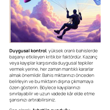
Duygusal kontrol
, yüksek oranlı bahislerde
başarıyı etkileyen kritik bir faktördür. Kazanç
veya kayıplar karşısında duygusal tepkiler
vermek yerine, her zaman mantıklı kararlar
almak önemlidir. Bahis miktarınızı önceden
belirleyin ve bu miktarın dışına çıkmamaya
özen gösterin. Böylece kayıplarınızı
sınırlayabilir ve uzun vadede kâr elde etme
şansınızı artırabilirsiniz.