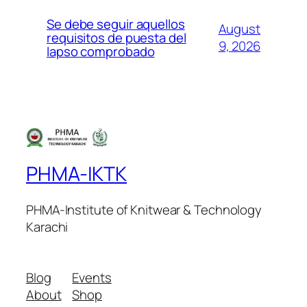
Se debe seguir aquellos
August
requisitos de puesta del
9, 2026
lapso comprobado
PHMA-IKTK
PHMA-Institute of Knitwear & Technology
Karachi
Blog
Events
About
Shop