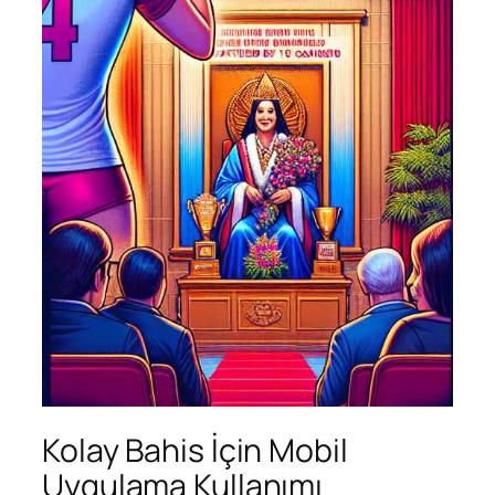
Kolay Bahis İçin Mobil
Uygulama Kullanımı