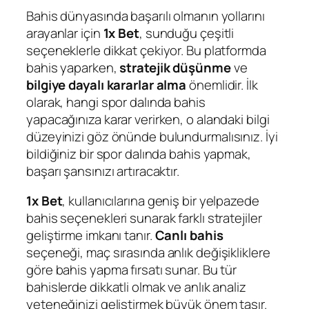
Bahis dünyasında başarılı olmanın yollarını
arayanlar için
1x Bet
, sunduğu çeşitli
seçeneklerle dikkat çekiyor. Bu platformda
bahis yaparken,
stratejik düşünme
ve
bilgiye dayalı kararlar alma
önemlidir. İlk
olarak, hangi spor dalında bahis
yapacağınıza karar verirken, o alandaki bilgi
düzeyinizi göz önünde bulundurmalısınız. İyi
bildiğiniz bir spor dalında bahis yapmak,
başarı şansınızı artıracaktır.
1x Bet
, kullanıcılarına geniş bir yelpazede
bahis seçenekleri sunarak farklı stratejiler
geliştirme imkanı tanır.
Canlı bahis
seçeneği, maç sırasında anlık değişikliklere
göre bahis yapma fırsatı sunar. Bu tür
bahislerde dikkatli olmak ve anlık analiz
yeteneğinizi geliştirmek büyük önem taşır.