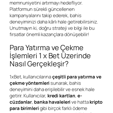
memnuniyetini artırmayı hedefliyor.
Platformun sürekli güncellenen
kampanyalarını takip ederek, bahis
deneyiminizi daha kârlı hale getirebilirsiniz.
Unutmayın ki, doğru strateji ve bilgi ile bu
fırsatlar önemli kazançlara dönüşebilir!
Para Yatırma ve Çekme
İşlemleri 1 x Bet Üzerinde
Nasıl Gerçekleşir?
1xBet, kullanıcılarına
çeşitli para yatırma ve
çekme yöntemleri
sunarak, bahis
deneyimini daha erişilebilir ve esnek hale
getirir. Kullanıcılar,
kredi kartları
,
e-
cüzdanlar
,
banka havaleleri
ve hatta
kripto
para birimleri
gibi birçok farklı ödeme