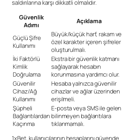
saldırılarına karşı dikkatli olmalıdır.
Güvenlik
Açıklama
Adımı
Büyük/küçük harf, rakam ve
Güçlü Şifre
özel karakter içeren şifreler
Kullanımı
oluşturulmalı.
İki Faktörlü
Ekstra bir güvenlik katmanı
Kimlik
sağlayarak hesabın
Doğrulama
korunmasına yardımcı olur.
Güvenilir
Hesaba yalnızca güvenilir
Cihaz/Ağ
cihazlar ve ağlar üzerinden
Kullanımı
erişilmeli.
Şüpheli
E-posta veya SMS ile gelen
Bağlantılardan
bilinmeyen bağlantılara
Kaçınma
tıklanmamalı.
1xBet, kullanıcılarının hesaplarını güvende