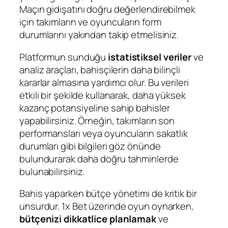
Maçın gidişatını doğru değerlendirebilmek
için takımların ve oyuncuların form
durumlarını yakından takip etmelisiniz.
Platformun sunduğu
istatistiksel veriler
ve
analiz araçları, bahisçilerin daha bilinçli
kararlar almasına yardımcı olur. Bu verileri
etkili bir şekilde kullanarak, daha yüksek
kazanç potansiyeline sahip bahisler
yapabilirsiniz. Örneğin, takımların son
performansları veya oyuncuların sakatlık
durumları gibi bilgileri göz önünde
bulundurarak daha doğru tahminlerde
bulunabilirsiniz.
Bahis yaparken bütçe yönetimi de kritik bir
unsurdur. 1x Bet üzerinde oyun oynarken,
bütçenizi dikkatlice planlamak
ve