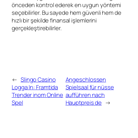
önceden kontrol ederek en uygun yöntemi
seçebilirler. Bu sayede hem güvenli hem de
hızlı bir şekilde finansal işlemlerini
gerçekleştirebilirler.
←
Slingo Casino
Angeschlossen
Logga In: Framtida
Spielsaal für nüsse
Trender inom Online
aufführen nach
Spel
Hauptpreis de
→