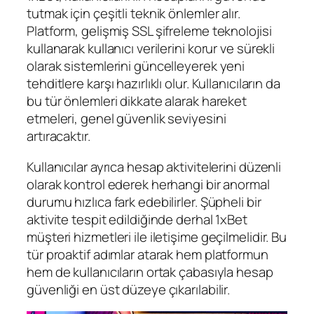
tutmak için çeşitli teknik önlemler alır.
Platform, gelişmiş SSL şifreleme teknolojisi
kullanarak kullanıcı verilerini korur ve sürekli
olarak sistemlerini güncelleyerek yeni
tehditlere karşı hazırlıklı olur. Kullanıcıların da
bu tür önlemleri dikkate alarak hareket
etmeleri, genel güvenlik seviyesini
artıracaktır.
Kullanıcılar ayrıca hesap aktivitelerini düzenli
olarak kontrol ederek herhangi bir anormal
durumu hızlıca fark edebilirler. Şüpheli bir
aktivite tespit edildiğinde derhal 1xBet
müşteri hizmetleri ile iletişime geçilmelidir. Bu
tür proaktif adımlar atarak hem platformun
hem de kullanıcıların ortak çabasıyla hesap
güvenliği en üst düzeye çıkarılabilir.