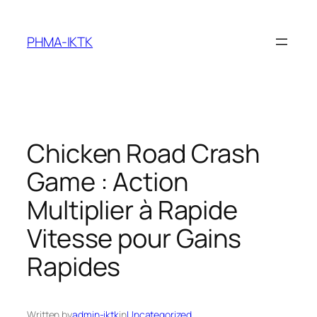
Skip
to
PHMA-IKTK
content
Chicken Road Crash
Game : Action
Multiplier à Rapide
Vitesse pour Gains
Rapides
Written by
admin-iktk
in
Uncategorized