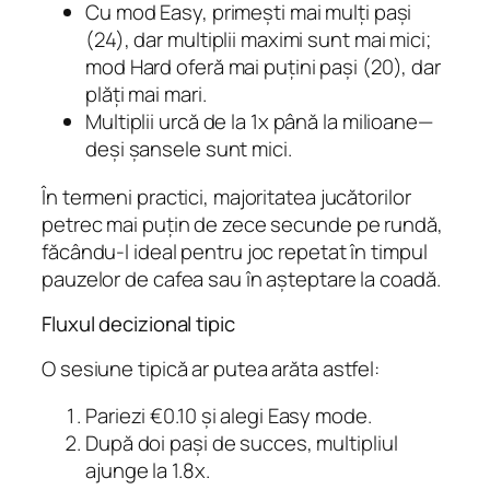
Cu mod Easy, primești mai mulți pași
(24), dar multiplii maximi sunt mai mici;
mod Hard oferă mai puțini pași (20), dar
plăți mai mari.
Multiplii urcă de la 1x până la milioane—
deși șansele sunt mici.
În termeni practici, majoritatea jucătorilor
petrec mai puțin de zece secunde pe rundă,
făcându-l ideal pentru joc repetat în timpul
pauzelor de cafea sau în așteptare la coadă.
Fluxul decizional tipic
O sesiune tipică ar putea arăta astfel:
Pariezi €0.10 și alegi Easy mode.
După doi pași de succes, multipliul
ajunge la 1.8x.