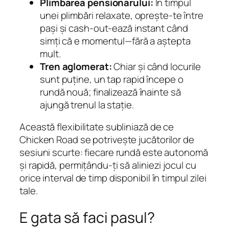
Plimbarea pensionarului:
În timpul
unei plimbări relaxate, oprește-te între
pași și cash‑out-ează instant când
simți că e momentul—fără a aștepta
mult.
Tren aglomerat:
Chiar și când locurile
sunt puține, un tap rapid începe o
rundă nouă; finalizează înainte să
ajungă trenul la stație.
Această flexibilitate subliniază de ce
Chicken Road se potrivește jucătorilor de
sesiuni scurte: fiecare rundă este autonomă
și rapidă, permițându-ți să aliniezi jocul cu
orice interval de timp disponibil în timpul zilei
tale.
E gata să faci pasul?