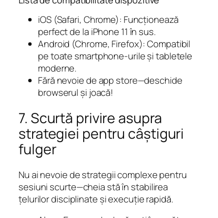
iOS (Safari, Chrome): Funcționează
perfect de la iPhone 11 în sus.
Android (Chrome, Firefox): Compatibil
pe toate smartphone-urile și tabletele
moderne.
Fără nevoie de app store—deschide
browserul și joacă!
7. Scurtă privire asupra
strategiei pentru câștiguri
fulger
Nu ai nevoie de strategii complexe pentru
sesiuni scurte—cheia stă în stabilirea
țelurilor disciplinate și execuție rapidă.