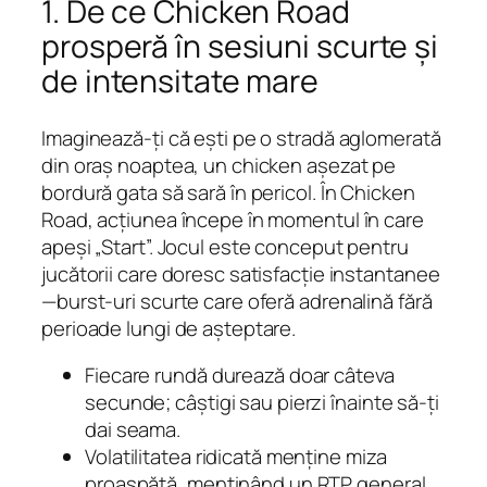
1. De ce Chicken Road
prosperă în sesiuni scurte și
de intensitate mare
Imaginează-ți că ești pe o stradă aglomerată
din oraș noaptea, un chicken așezat pe
bordură gata să sară în pericol. În Chicken
Road, acțiunea începe în momentul în care
apeși „Start”. Jocul este conceput pentru
jucătorii care doresc satisfacție instantanee
—burst-uri scurte care oferă adrenalină fără
perioade lungi de așteptare.
Fiecare rundă durează doar câteva
secunde; câștigi sau pierzi înainte să-ți
dai seama.
Volatilitatea ridicată menține miza
proaspătă, menținând un RTP general