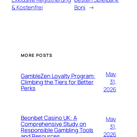
& Kostenfrei
Boni
→
MORE POSTS
May
GambleZen Loyalty Program:
31,
Climbing the Tiers for Better
Perks
2026
Beonbet Casino UK: A
May
Comprehensive Study on
31,
Responsible Gambling Tools
2026
and Resources