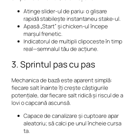
Atinge slider-ul de pariu: o glisare
rapidă stabilește instantaneu stake-ul.
Apasă „Start” și chicken-ul începe
marșul frenetic.
Indicatorul de multipli clipoceste în timp
real—semnalul tău de acțiune.
3. Sprintul pas cu pas
Mechanica de bază este aparent simplă:
fiecare salt înainte îți crește câștigurile
potențiale, dar fiecare salt ridică și riscul de a
lovi o capcană ascunsă.
Capace de canalizare și cuptoare apar
aleatoriu; să calci pe unul încheie cursa
ta.