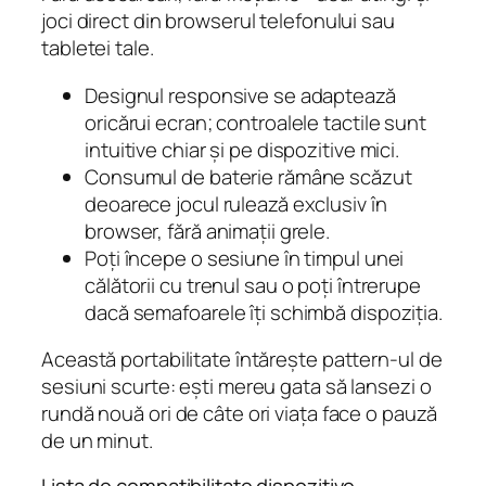
joci direct din browserul telefonului sau
tabletei tale.
Designul responsive se adaptează
oricărui ecran; controalele tactile sunt
intuitive chiar și pe dispozitive mici.
Consumul de baterie rămâne scăzut
deoarece jocul rulează exclusiv în
browser, fără animații grele.
Poți începe o sesiune în timpul unei
călătorii cu trenul sau o poți întrerupe
dacă semafoarele îți schimbă dispoziția.
Această portabilitate întărește pattern-ul de
sesiuni scurte: ești mereu gata să lansezi o
rundă nouă ori de câte ori viața face o pauză
de un minut.
Lista de compatibilitate dispozitive