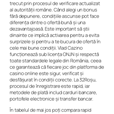
trecut prin procesul de verificare actualizat
al autorității române. Când alegi un bonus
fără depunere, condițiile ascunse pot face
diferența dintre o ofertă bună și una
dezavantajoasă. Este important să știi
dinainte ce implică activarea pentru a evita
surprizele și pentru a te bucura de ofertă în
cele mai bune condiții. Vlad Cazino
funcționează sub licența ONJN și respectă
toate standardele legale din România, ceea
ce garantează că fiecare joc din platforma de
casino online este sigur, verificat și
desfășurat în condiții corecte. La 32Roșu,
procesul de înregistrare este rapid, iar
metodele de plată includ carduri bancare,
portofele electronice și transfer bancar.
În tabelul de mai jos poți compara rapid