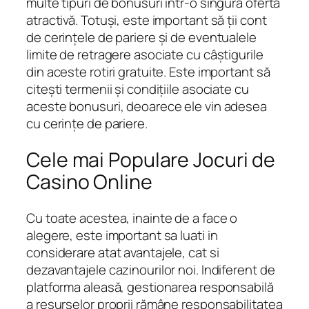
multe tipuri de bonusuri într-o singură ofertă
atractivă. Totuși, este important să ții cont
de cerințele de pariere și de eventualele
limite de retragere asociate cu câștigurile
din aceste rotiri gratuite. Este important să
citești termenii și condițiile asociate cu
aceste bonusuri, deoarece ele vin adesea
cu cerințe de pariere.
Cele mai Populare Jocuri de
Casino Online
Cu toate acestea, inainte de a face o
alegere, este important sa luati in
considerare atat avantajele, cat si
dezavantajele cazinourilor noi. Indiferent de
platforma aleasă, gestionarea responsabilă
a resurselor proprii rămâne responsabilitatea