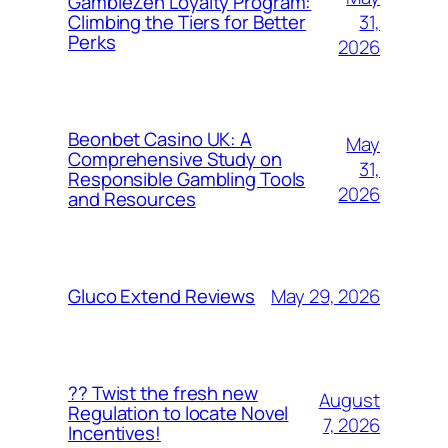
GambleZen Loyalty Program:
31,
Climbing the Tiers for Better
Perks
2026
Beonbet Casino UK: A
May
Comprehensive Study on
31,
Responsible Gambling Tools
2026
and Resources
May 29, 2026
Gluco Extend Reviews
?? Twist the fresh new
August
Regulation to locate Novel
7, 2026
Incentives!