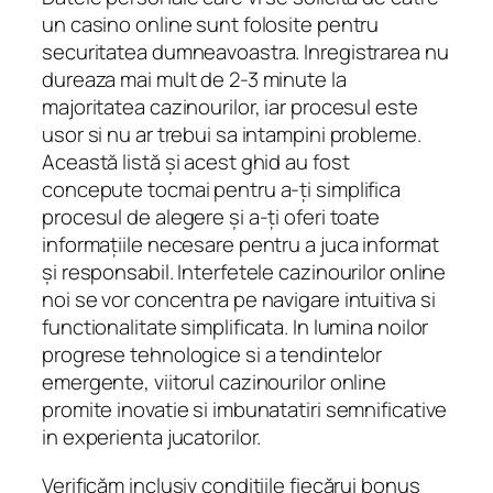
un casino online sunt folosite pentru
securitatea dumneavoastra. Inregistrarea nu
dureaza mai mult de 2-3 minute la
majoritatea cazinourilor, iar procesul este
usor si nu ar trebui sa intampini probleme.
Această listă și acest ghid au fost
concepute tocmai pentru a-ți simplifica
procesul de alegere și a-ți oferi toate
informațiile necesare pentru a juca informat
și responsabil. Interfetele cazinourilor online
noi se vor concentra pe navigare intuitiva si
functionalitate simplificata. In lumina noilor
progrese tehnologice si a tendintelor
emergente, viitorul cazinourilor online
promite inovatie si imbunatatiri semnificative
in experienta jucatorilor.
Verificăm inclusiv condițiile fiecărui bonus