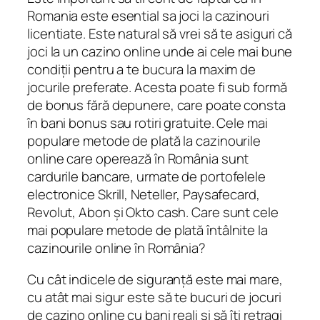
Romania este esential sa joci la cazinouri
licentiate. Este natural să vrei să te asiguri că
joci la un cazino online unde ai cele mai bune
condiții pentru a te bucura la maxim de
jocurile preferate. Acesta poate fi sub formă
de bonus fără depunere, care poate consta
în bani bonus sau rotiri gratuite. Cele mai
populare metode de plată la cazinourile
online care operează în România sunt
cardurile bancare, urmate de portofelele
electronice Skrill, Neteller, Paysafecard,
Revolut, Abon și Okto cash. Care sunt cele
mai populare metode de plată întâlnite la
cazinourile online în România?
Cu cât indicele de siguranță este mai mare,
cu atât mai sigur este să te bucuri de jocuri
de cazino online cu bani reali și să îți retragi