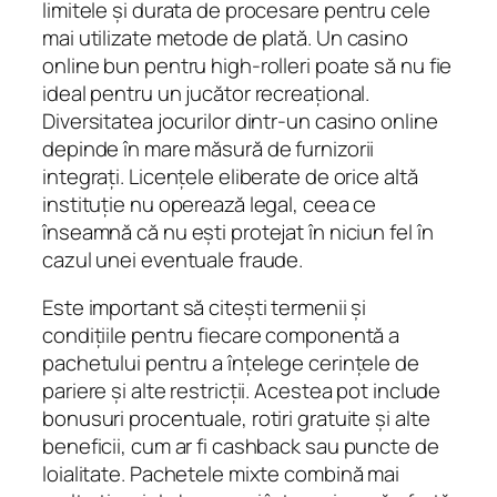
limitele și durata de procesare pentru cele
mai utilizate metode de plată. Un casino
online bun pentru high-rolleri poate să nu fie
ideal pentru un jucător recreațional.
Diversitatea jocurilor dintr-un casino online
depinde în mare măsură de furnizorii
integrați. Licențele eliberate de orice altă
instituție nu operează legal, ceea ce
înseamnă că nu ești protejat în niciun fel în
cazul unei eventuale fraude.
Este important să citești termenii și
condițiile pentru fiecare componentă a
pachetului pentru a înțelege cerințele de
pariere și alte restricții. Acestea pot include
bonusuri procentuale, rotiri gratuite și alte
beneficii, cum ar fi cashback sau puncte de
loialitate. Pachetele mixte combină mai