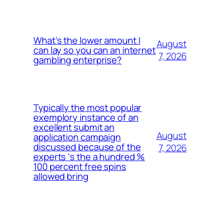
What’s the lower amount I
August
can lay so you can an internet
7, 2026
gambling enterprise?
Typically the most popular
exemplory instance of an
excellent submit an
August
application campaign
discussed because of the
7, 2026
experts ‘s the a hundred %
100 percent free spins
allowed bring