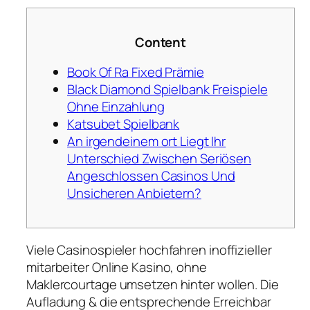
Content
Book Of Ra Fixed Prämie
Black Diamond Spielbank Freispiele
Ohne Einzahlung
Katsubet Spielbank
An irgendeinem ort Liegt Ihr
Unterschied Zwischen Seriösen
Angeschlossen Casinos Und
Unsicheren Anbietern?
Viele Casinospieler hochfahren inoffizieller
mitarbeiter Online Kasino, ohne
Maklercourtage umsetzen hinter wollen. Die
Aufladung & die entsprechende Erreichbar