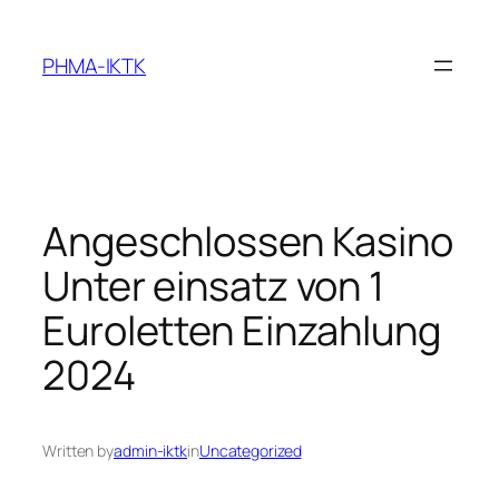
Skip
to
PHMA-IKTK
content
Angeschlossen Kasino
Unter einsatz von 1
Euroletten Einzahlung
2024
Written by
admin-iktk
in
Uncategorized