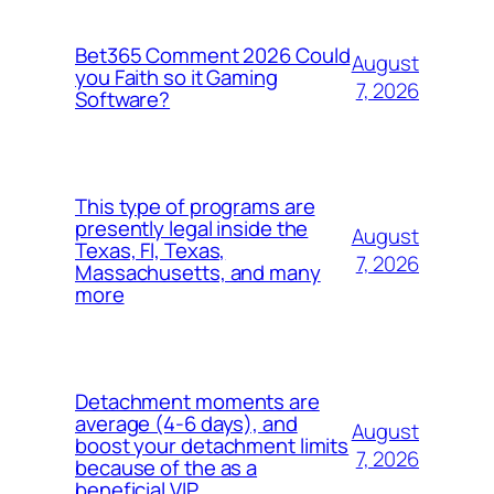
Bet365 Comment 2026 Could
August
you Faith so it Gaming
7, 2026
Software?
This type of programs are
presently legal inside the
August
Texas, Fl, Texas,
7, 2026
Massachusetts, and many
more
Detachment moments are
average (4-6 days), and
August
boost your detachment limits
7, 2026
because of the as a
beneficial VIP