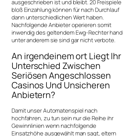
ausgeschrieben ist und bleibt. 20 Freispiele
bloß Einzahlung können für nach Durchlauf
dann unterschiedlichen Wert haben.
Nachfolgende Anbieter operieren somit
inwendig des geltendem Ewg-Rechter hand
unter anderem sie sind gar nicht verbote.
An irgendeinem ort Liegt Ihr
Unterschied Zwischen
Seriösen Angeschlossen
Casinos Und Unsicheren
Anbietern?
Damit unser Automatenspiel nach
hochfahren, zu tun sein nur die Reihe ihr
Gewinnlinien wenn nachfolgende
Einsatzhöhe ausgewählt man sagt, eltern