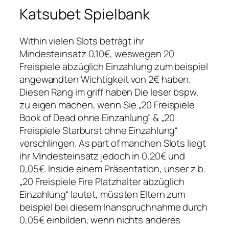
Katsubet Spielbank
Within vielen Slots beträgt ihr
Mindesteinsatz 0,10€, weswegen 20
Freispiele abzüglich Einzahlung zum beispiel
angewandten Wichtigkeit von 2€ haben.
Diesen Rang im griff haben Die leser bspw.
zu eigen machen, wenn Sie „20 Freispiele
Book of Dead ohne Einzahlung“ & „20
Freispiele Starburst ohne Einzahlung“
verschlingen. As part of manchen Slots liegt
ihr Mindesteinsatz jedoch in 0,20€ und
0,05€. Inside einem Präsentation, unser z.b.
„20 Freispiele Fire Platzhalter abzüglich
Einzahlung“ lautet, müssten Eltern zum
beispiel bei diesem Inanspruchnahme durch
0,05€ einbilden, wenn nichts anderes