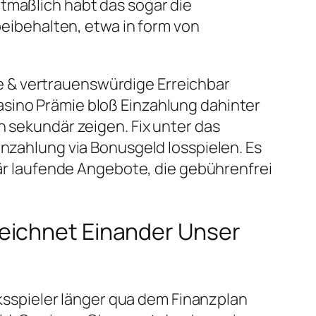
maßlich habt das sogar die
beibehalten, etwa in form von
öse & vertrauenswürdige Erreichbar
asino Prämie bloß Einzahlung dahinter
n sekundär zeigen. Fix unter das
inzahlung via Bonusgeld losspielen. Es
 laufende Angebote, die gebührenfrei
eichnet Einander Unser
ücksspieler länger qua dem Finanzplan