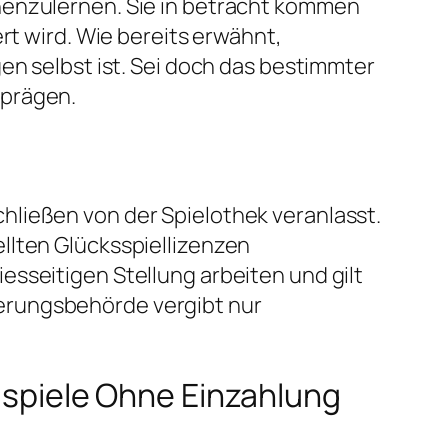
nenzulernen. Sie in betracht kommen
rt wird. Wie bereits erwähnt,
en selbst ist. Sei doch das bestimmter
sprägen.
hließen von der Spielothek veranlasst.
llten Glücksspiellizenzen
sseitigen Stellung arbeiten und gilt
erungsbehörde vergibt nur
eispiele Ohne Einzahlung