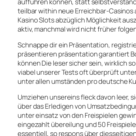
aufführen können, statt selbstverstän
teilbar within neue Erreichbar-Casinos
Kasino Slots abzüglich Möglichkeit a
aktiv, manchmal wird nicht früher folge
Schnappe dir ein Präsentation, registrie
präsentieren präsentation garantiert Bo
können Die leser sicher sein, wirklich 
viabel unserer Tests oft überprüft unt
unter allen umständen pro deutsche Ku
Umziehen unsereins fleck davon leer, s
über das Erledigen von Umsatzbedingun
unter einsatz von den Freispielen gewin
eingezahlt übereilung und 50 Freispie
essentiell, so respons über diesseiti