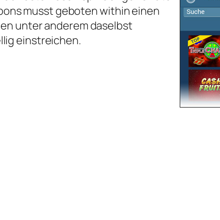
espons musst geboten within einen
hen unter anderem daselbst
ellig einstreichen.