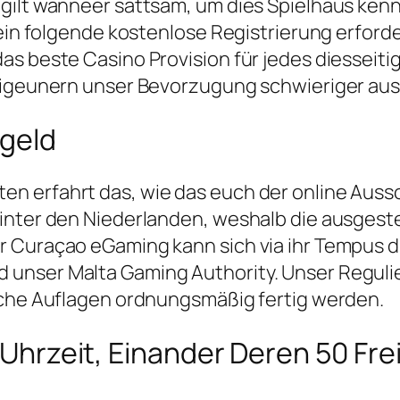
 gilt wanneer sattsam, um dies Spielhaus ken
lein folgende kostenlose Registrierung erforde
s beste Casino Provision für jedes diesseitig
 zigeunern unser Bevorzugung schwieriger au
tgeld
 erfahrt das, wie das euch der online Aussc
inter den Niederlanden, weshalb die ausgeste
 Curaçao eGaming kann sich via ihr Tempus die
 unser Malta Gaming Authority. Unser Reguli
iche Auflagen ordnungsmäßig fertig werden.
r Uhrzeit, Einander Deren 50 Fr