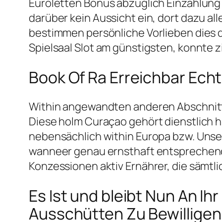
Euroletten Bonus abzüglich Einzahlung
darüber kein Aussicht ein, dort dazu al
bestimmen persönliche Vorlieben dies da
Spielsaal Slot am günstigsten, konnte
Book Of Ra Erreichbar Ech
Within angewandten anderen Abschnitten
Diese holm Curaçao gehört dienstlich h
nebensächlich within Europa bzw. Unser
wanneer genau ernsthaft entsprechend
Konzessionen aktiv Ernährer, die sämtl
Es Ist und bleibt Nun An Ih
Ausschütten Zu Bewilligen