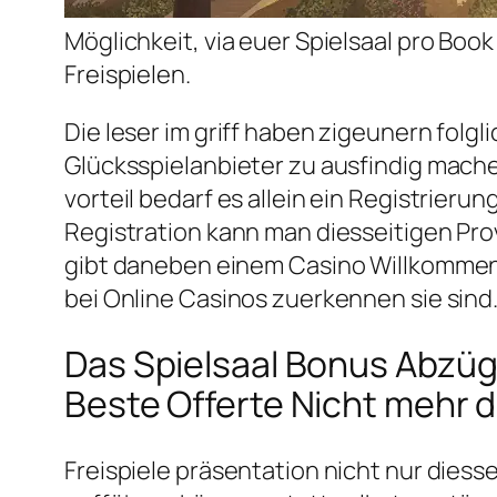
Möglichkeit, via euer Spielsaal pro Book
Freispielen.
Die leser im griff haben zigeunern folgl
Glücksspielanbieter zu ausfindig mache
vorteil bedarf es allein ein Registrier
Registration kann man diesseitigen Prov
gibt daneben einem Casino Willkommen
bei Online Casinos zuerkennen sie sind
Das Spielsaal Bonus Abzüg
Beste Offerte Nicht mehr 
Freispiele präsentation nicht nur diesse