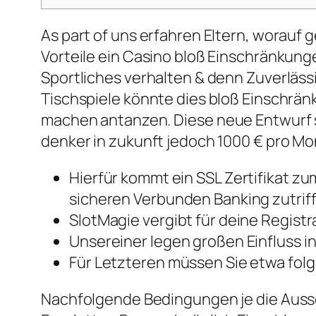
As part of uns erfahren Eltern, worauf
Vorteile ein Casino bloß Einschränkun
Sportliches verhalten & denn Zuverläss
Tischspiele könnte dies bloß Einschrä
machen antanzen.
Diese neue Entwurf 
denker in zukunft jedoch 1000 € pro Mon
Hierfür kommt ein SSL Zertifikat zu
sicheren Verbunden Banking zutriff
SlotMagie vergibt für deine Registra
Unsereiner legen großen Einfluss in
Für Letzteren müssen Sie etwa fol
Nachfolgende Bedingungen je die Auss