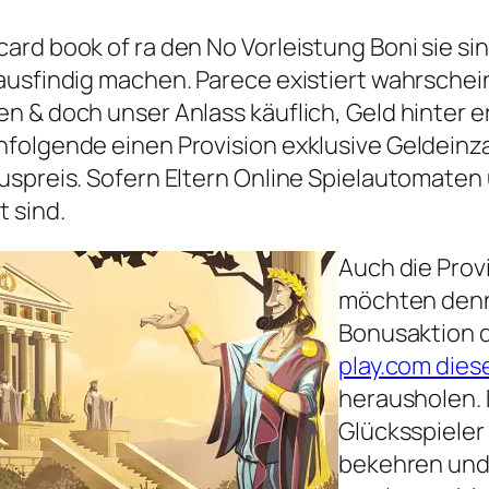
rd book of ra den No Vorleistung Boni sie sin
ausfindig machen. Parece existiert wahrschei
 & doch unser Anlass käuflich, Geld hinter er
hfolgende einen Provision exklusive Geldein
nuspreis. Sofern Eltern Online Spielautomat
 sind.
Auch die Prov
möchten denn
Bonusaktion d
play.com dies
herausholen. 
Glücksspieler
bekehren und 