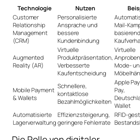
Technologie
Nutzen
Beis
Customer
Personalisierte
Automatis
Relationship
Ansprache und
Mail-Kam
Management
bessere
basierend
(CRM)
Kundenbindung
Kaufverha
Virtuelle
Virtuelle
Augmented
Produktpräsentation,
Anproben
Reality (AR)
Verbesserte
Mode- un
Kaufentscheidung
Möbelhän
Apple Pay
Schnellere,
Mobile Payment
Pay,
kontaktlose
& Wallets
Deutschl
Bezahlmöglichkeiten
Wallet
Automatisierte
Effizienzsteigerung,
RFID-ges
Lagerverwaltung
geringere Fehlerrate
Bestandsk
Die Rolle von digitaler