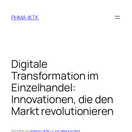
Skip
to
PHMA-IKTK
content
Digitale
Transformation im
Einzelhandel:
Innovationen, die den
Markt revolutionieren
Written by
admin-iktk
in
Uncategorized