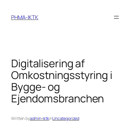
Skip
to
PHMA-IKTK
content
Digitalisering af
Omkostningsstyring i
Bygge- og
Ejendomsbranchen
Written by
admin-iktk
in
Uncategorized