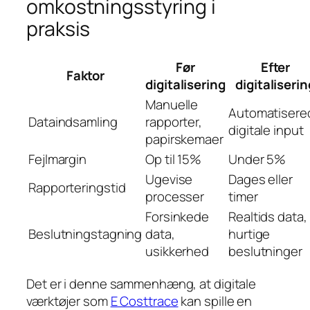
omkostningsstyring i
praksis
Før
Efter
Faktor
digitalisering
digitaliserin
Manuelle
Automatisere
Dataindsamling
rapporter,
digitale input
papirskemaer
Fejlmargin
Op til 15%
Under 5%
Ugevise
Dages eller
Rapporteringstid
processer
timer
Forsinkede
Realtids data,
Beslutningstagning
data,
hurtige
usikkerhed
beslutninger
Det er i denne sammenhæng, at digitale
værktøjer som
E Costtrace
kan spille en