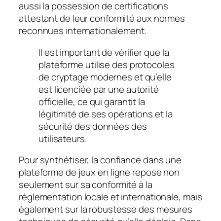
aussi la possession de certifications
attestant de leur conformité aux normes
reconnues internationalement.
Il est important de vérifier que la
plateforme utilise des protocoles
de cryptage modernes et qu’elle
est licenciée par une autorité
officielle, ce qui garantit la
légitimité de ses opérations et la
sécurité des données des
utilisateurs.
Pour synthétiser, la confiance dans une
plateforme de jeux en ligne repose non
seulement sur sa conformité à la
réglementation locale et internationale, mais
également sur la robustesse des mesures