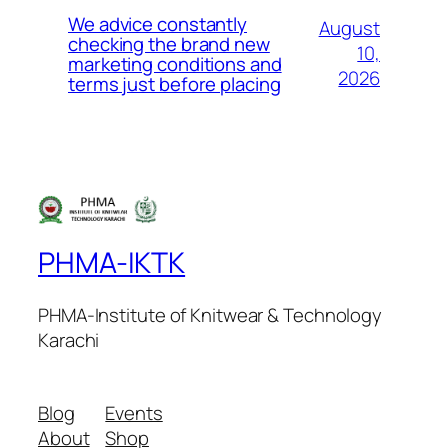
We advice constantly
August
checking the brand new
10,
marketing conditions and
2026
terms just before placing
PHMA-IKTK
PHMA-Institute of Knitwear & Technology
Karachi
Blog
Events
About
Shop