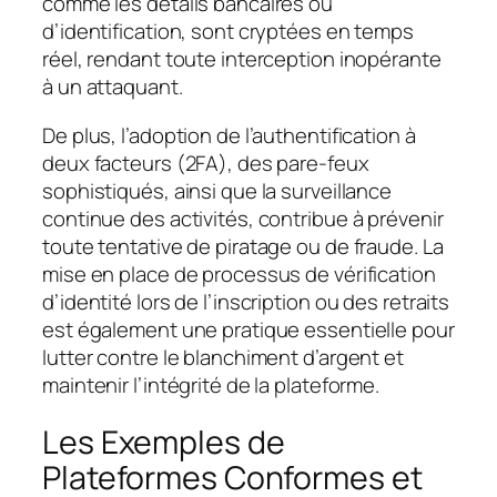
comme les détails bancaires ou
d’identification, sont cryptées en temps
réel, rendant toute interception inopérante
à un attaquant.
De plus, l’adoption de l’authentification à
deux facteurs (2FA), des pare-feux
sophistiqués, ainsi que la surveillance
continue des activités, contribue à prévenir
toute tentative de piratage ou de fraude. La
mise en place de processus de vérification
d’identité lors de l’inscription ou des retraits
est également une pratique essentielle pour
lutter contre le blanchiment d’argent et
maintenir l’intégrité de la plateforme.
Les Exemples de
Plateformes Conformes et