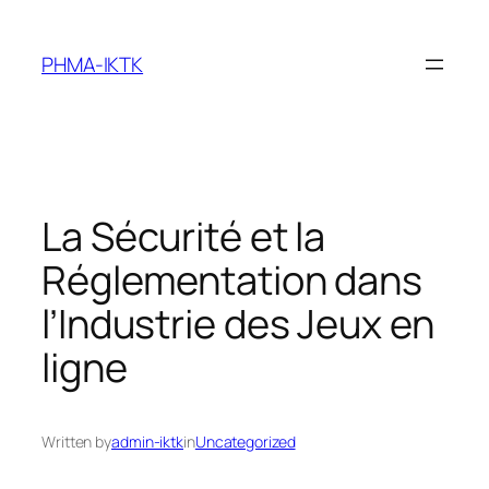
Skip
to
PHMA-IKTK
content
La Sécurité et la
Réglementation dans
l’Industrie des Jeux en
ligne
Written by
admin-iktk
in
Uncategorized