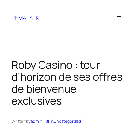
Skip
to
PHMA-IKTK
content
Roby Casino : tour
d’horizon de ses offres
de bienvenue
exclusives
Written by
admin-iktk
in
Uncategorized