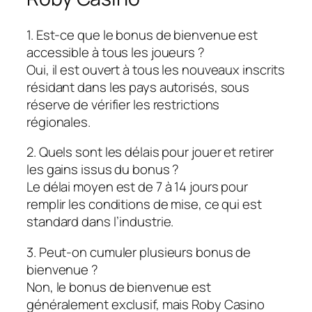
1. Est-ce que le bonus de bienvenue est
accessible à tous les joueurs ?
Oui, il est ouvert à tous les nouveaux inscrits
résidant dans les pays autorisés, sous
réserve de vérifier les restrictions
régionales.
2. Quels sont les délais pour jouer et retirer
les gains issus du bonus ?
Le délai moyen est de 7 à 14 jours pour
remplir les conditions de mise, ce qui est
standard dans l’industrie.
3. Peut-on cumuler plusieurs bonus de
bienvenue ?
Non, le bonus de bienvenue est
généralement exclusif, mais Roby Casino