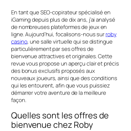
En tant que SEO-copirateur spécialisé en
iGaming depuis plus de dix ans, j’ai analysé
de nombreuses plateformes de jeux en
ligne. Aujourd’hui, focalisons-nous sur
roby
casino
, une salle virtuelle qui se distingue
particulièrement par ses offres de
bienvenue attractives et originales. Cette
revue vous propose un aperçu clair et précis
des bonus exclusifs proposés aux
nouveaux joueurs, ainsi que des conditions
qui les entourent, afin que vous puissiez
démarrer votre aventure de la meilleure
façon.
Quelles sont les offres de
bienvenue chez Roby