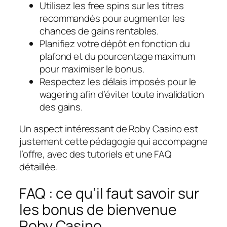
Utilisez les free spins sur les titres
recommandés pour augmenter les
chances de gains rentables.
Planifiez votre dépôt en fonction du
plafond et du pourcentage maximum
pour maximiser le bonus.
Respectez les délais imposés pour le
wagering afin d’éviter toute invalidation
des gains.
Un aspect intéressant de Roby Casino est
justement cette pédagogie qui accompagne
l’offre, avec des tutoriels et une FAQ
détaillée.
FAQ : ce qu’il faut savoir sur
les bonus de bienvenue
Roby Casino