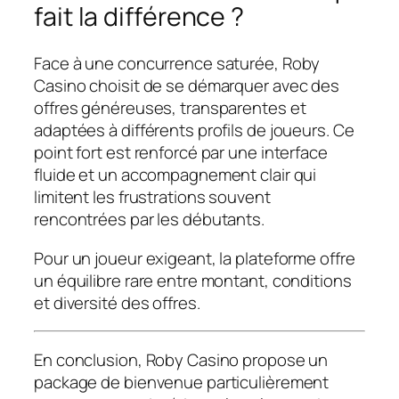
fait la différence ?
Face à une concurrence saturée, Roby
Casino choisit de se démarquer avec des
offres généreuses, transparentes et
adaptées à différents profils de joueurs. Ce
point fort est renforcé par une interface
fluide et un accompagnement clair qui
limitent les frustrations souvent
rencontrées par les débutants.
Pour un joueur exigeant, la plateforme offre
un équilibre rare entre montant, conditions
et diversité des offres.
En conclusion, Roby Casino propose un
package de bienvenue particulièrement