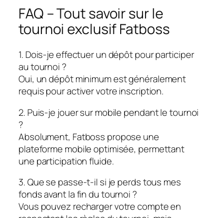
FAQ – Tout savoir sur le
tournoi exclusif Fatboss
1. Dois-je effectuer un dépôt pour participer
au tournoi ?
Oui, un dépôt minimum est généralement
requis pour activer votre inscription.
2. Puis-je jouer sur mobile pendant le tournoi
?
Absolument, Fatboss propose une
plateforme mobile optimisée, permettant
une participation fluide.
3. Que se passe-t-il si je perds tous mes
fonds avant la fin du tournoi ?
Vous pouvez recharger votre compte en