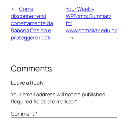
←
Come
Your Weekly
disconnettersi
WPForms Summary
correttamente da
for
Rabona Casino e
www.phmaiktk.edu.pk
proteggere i dati
→
Comments
Leave a Reply
Your email address will not be published.
Required fields are marked
*
Comment
*