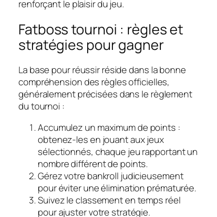
renforçant le plaisir du jeu.
Fatboss tournoi : règles et
stratégies pour gagner
La base pour réussir réside dans la bonne
compréhension des règles officielles,
généralement précisées dans le règlement
du tournoi :
Accumulez un maximum de points :
obtenez-les en jouant aux jeux
sélectionnés, chaque jeu rapportant un
nombre différent de points.
Gérez votre bankroll judicieusement
pour éviter une élimination prématurée.
Suivez le classement en temps réel
pour ajuster votre stratégie.