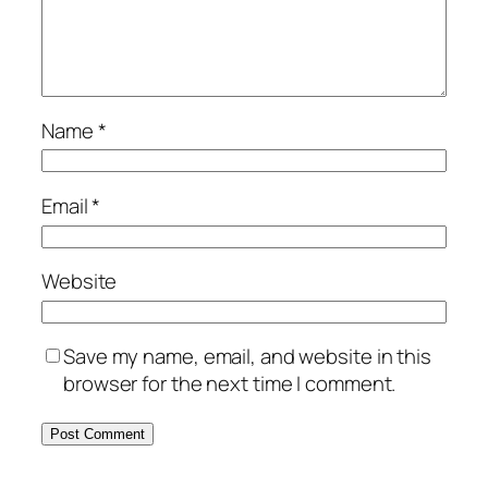
Name
*
Email
*
Website
Save my name, email, and website in this
browser for the next time I comment.