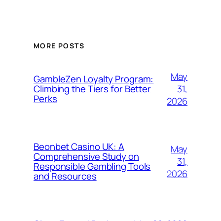
MORE POSTS
May
GambleZen Loyalty Program:
31,
Climbing the Tiers for Better
Perks
2026
Beonbet Casino UK: A
May
Comprehensive Study on
31,
Responsible Gambling Tools
2026
and Resources