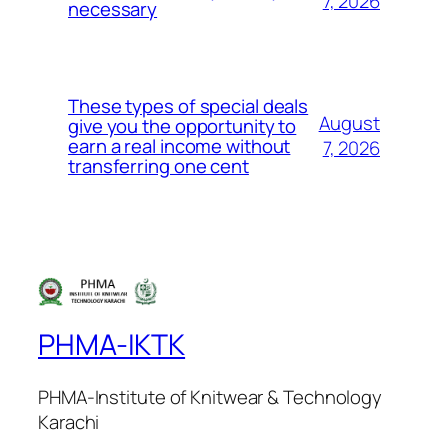
7, 2026
necessary
These types of special deals
August
give you the opportunity to
earn a real income without
7, 2026
transferring one cent
PHMA-IKTK
PHMA-Institute of Knitwear & Technology
Karachi