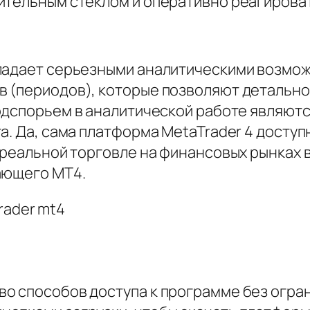
ительным стеклом и оперативно реагирова
бладает серьезными аналитическими возмо
 (периодов), которые позволяют детально
дспорьем в аналитической работе являютс
а. Да, сама платформа MetaTrader 4 доступ
в реальной торговле на финансовых рынках 
ающего MT4.
о способов доступа к программе без огра