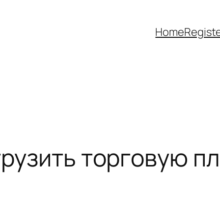
Home
Regist
агрузить торговую 