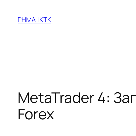
Skip
to
PHMA-IKTK
content
MetaTrader 4: З
Forex