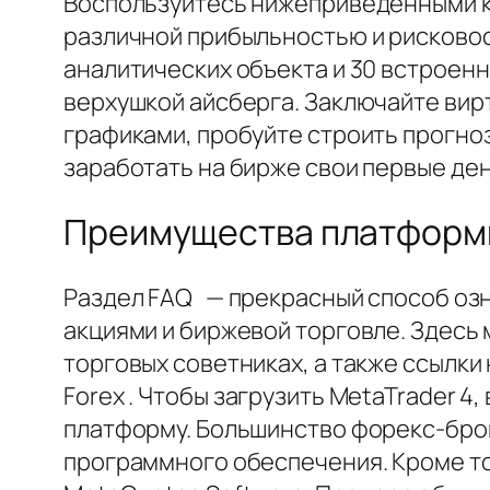
Воспользуйтесь нижеприведенными кн
различной прибыльностью и рисковост
аналитических объекта и 30 встроенн
верхушкой айсберга. Заключайте вир
графиками, пробуйте строить прогноз
заработать на бирже свои первые ден
Преимущества платформ
Раздел FAQ — прекрасный способ озна
акциями и биржевой торговле. Здесь 
торговых советниках, а также ссылки
Forex . Чтобы загрузить MetaTrader 4
платформу. Большинство форекс-бро
программного обеспечения. Кроме то