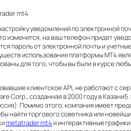
настройку уведомлений по электронной поч
-то изменится, на ваш телефон придет увед
ется пароль от электронной почты и учетн
муществ использования платформы MT4 явл
ованы для того, чтобы вы были в курсе люб
овавшие клиентское API, не работают с сер
re Corp., созданная в 2000 году в Казани5
ссия). Помимо этого, компания имеет предс
обы найти торгового советника или новейш
ки
metatrader mt4
и интерактивные графики