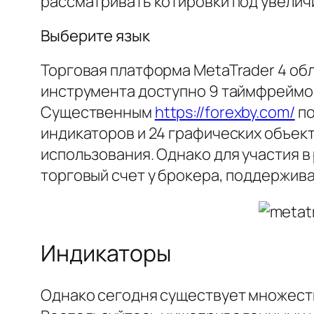
рассматривать котировки под увелич
Выберите язык
Торговая платформа MetaTrader 4 о
инструмента доступно 9 таймфреймов
Существенным
https://forexby.com/
по
индикаторов и 24 графических объект
использования. Однако для участия 
торговый счет у брокера, поддержив
Индикаторы
Однако сегодня существует множеств