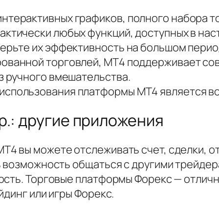
интерактивных графиков, полного набора т
актически любых функций, доступных в нас
верьте их эффективность на большом перио
ованной торговлей, MT4 поддерживает сов
ез ручного вмешательства.
использования платформы MT4 является в
p.: другие приложения
4 вы можете отслеживать счет, сделки, отк
ь возможность общаться с другими трейдер
ость. Торговые платформы Форекс — отличн
йдинг или игры Форекс.