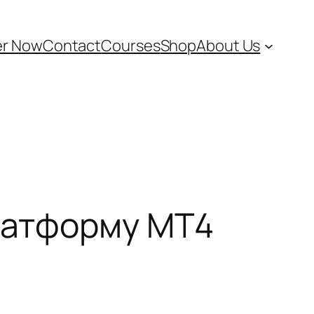
er Now
Contact
Courses
Shop
About Us
платформу MT4