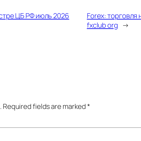
стре ЦБ РФ июль 2026
Forex: торговля
fxclub org
→
.
Required fields are marked
*