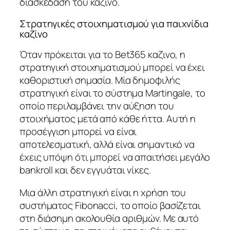
διασκέδαση του καζίνο.
Στρατηγικές στοιχηματισμού για παιχνίδια
καζίνο
Όταν πρόκειται για το Bet365 καζινο, η
στρατηγική στοιχηματισμού μπορεί να έχει
καθοριστική σημασία. Μία δημοφιλής
στρατηγική είναι το σύστημα Martingale, το
οποίο περιλαμβάνει την αύξηση του
στοιχήματος μετά από κάθε ήττα. Αυτή η
προσέγγιση μπορεί να είναι
αποτελεσματική, αλλά είναι σημαντικό να
έχεις υπόψη ότι μπορεί να απαιτήσει μεγάλο
bankroll και δεν εγγυάται νίκες.
Μια άλλη στρατηγική είναι η χρήση του
συστήματος Fibonacci, το οποίο βασίζεται
στη διάσημη ακολουθία αριθμών. Με αυτό