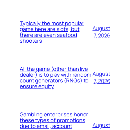
Typically the most popular
August
game here are slots, but
there are even seafood
7, 2026
shooters
All the game (other than live
August
dealer) is to play with random
count generators (RNGs) to
7, 2026
ensure equity
Gambling enterprises honor
these types of promotions
August
due to email, account