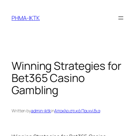
Skip
to
PHMA-IKTK
content
Winning Strategies for
Bet365 Casino
Gambling
Written by
admin-iktk
in
Αποκλειστικά Παιχνίδια