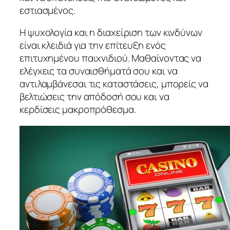
εστιασμένος.
Η ψυχολογία και η διαχείριση των κινδύνων
είναι κλειδιά για την επίτευξη ενός
επιτυχημένου παιχνιδιού. Μαθαίνοντας να
ελέγχεις τα συναισθήματά σου και να
αντιλαμβάνεσαι τις καταστάσεις, μπορείς να
βελτιώσεις την απόδοσή σου και να
κερδίσεις μακροπρόθεσμα.