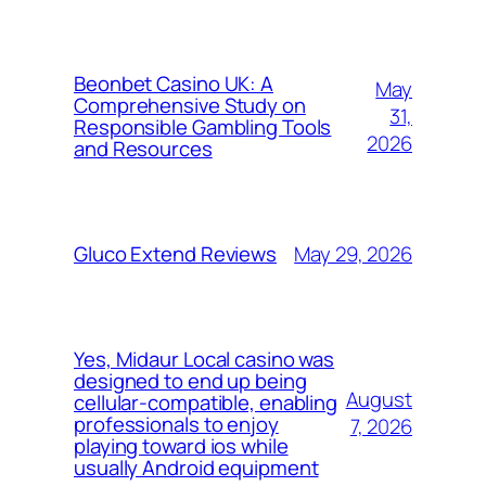
Beonbet Casino UK: A
May
Comprehensive Study on
31,
Responsible Gambling Tools
2026
and Resources
May 29, 2026
Gluco Extend Reviews
Yes, Midaur Local casino was
designed to end up being
August
cellular-compatible, enabling
professionals to enjoy
7, 2026
playing toward ios while
usually Android equipment