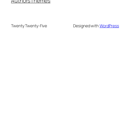
Authors
Themes
Twenty Twenty-Five
Designed with
WordPress