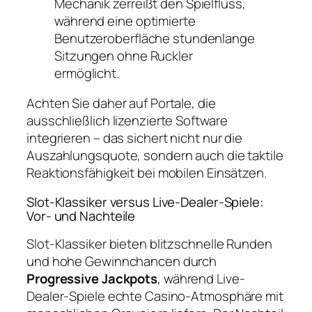
Mechanik zerreißt den Spielfluss,
während eine optimierte
Benutzeroberfläche stundenlange
Sitzungen ohne Ruckler
ermöglicht.
Achten Sie daher auf Portale, die
ausschließlich lizenzierte Software
integrieren – das sichert nicht nur die
Auszahlungsquote, sondern auch die taktile
Reaktionsfähigkeit bei mobilen Einsätzen.
Slot-Klassiker versus Live-Dealer-Spiele:
Vor- und Nachteile
Slot-Klassiker bieten blitzschnelle Runden
und hohe Gewinnchancen durch
Progressive Jackpots
, während Live-
Dealer-Spiele echte Casino-Atmosphäre mit