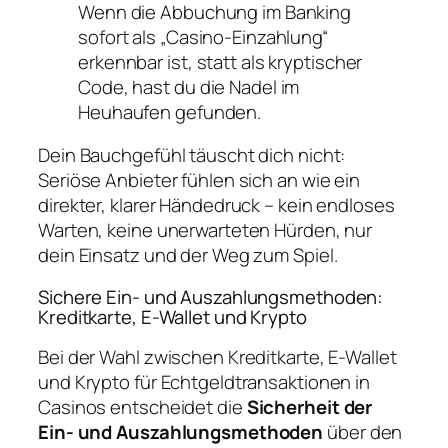
Wenn die Abbuchung im Banking
sofort als „Casino-Einzahlung“
erkennbar ist, statt als kryptischer
Code, hast du die Nadel im
Heuhaufen gefunden.
Dein Bauchgefühl täuscht dich nicht:
Seriöse Anbieter fühlen sich an wie ein
direkter, klarer Händedruck – kein endloses
Warten, keine unerwarteten Hürden, nur
dein Einsatz und der Weg zum Spiel.
Sichere Ein- und Auszahlungsmethoden:
Kreditkarte, E-Wallet und Krypto
Bei der Wahl zwischen Kreditkarte, E-Wallet
und Krypto für Echtgeldtransaktionen in
Casinos entscheidet die
Sicherheit der
Ein- und Auszahlungsmethoden
über den