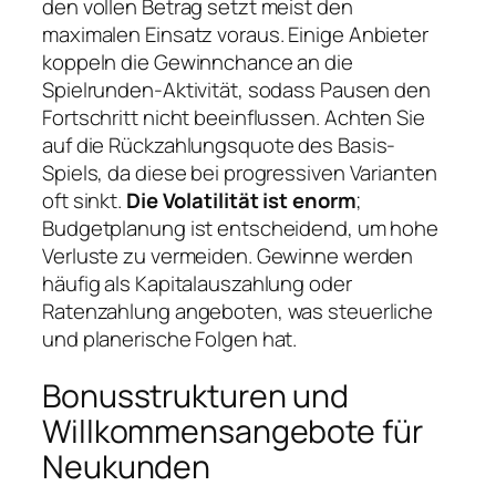
den vollen Betrag setzt meist den
maximalen Einsatz voraus.
Einige Anbieter
koppeln die Gewinnchance an die
Spielrunden-Aktivität, sodass Pausen den
Fortschritt nicht beeinflussen.
Achten Sie
auf die Rückzahlungsquote des Basis-
Spiels, da diese bei progressiven Varianten
oft sinkt.
Die Volatilität ist enorm
;
Budgetplanung ist entscheidend, um hohe
Verluste zu vermeiden. Gewinne werden
häufig als Kapitalauszahlung oder
Ratenzahlung angeboten, was steuerliche
und planerische Folgen hat.
Bonusstrukturen und
Willkommensangebote für
Neukunden