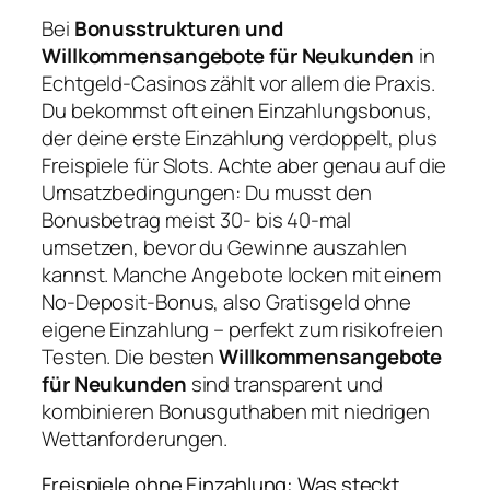
Bei
Bonusstrukturen und
Willkommensangebote für Neukunden
in
Echtgeld-Casinos zählt vor allem die Praxis.
Du bekommst oft einen Einzahlungsbonus,
der deine erste Einzahlung verdoppelt, plus
Freispiele für Slots. Achte aber genau auf die
Umsatzbedingungen: Du musst den
Bonusbetrag meist 30- bis 40-mal
umsetzen, bevor du Gewinne auszahlen
kannst. Manche Angebote locken mit einem
No-Deposit-Bonus, also Gratisgeld ohne
eigene Einzahlung – perfekt zum risikofreien
Testen. Die besten
Willkommensangebote
für Neukunden
sind transparent und
kombinieren Bonusguthaben mit niedrigen
Wettanforderungen.
Freispiele ohne Einzahlung: Was steckt