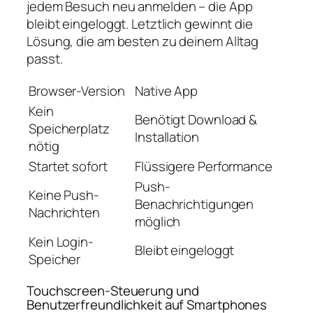
jedem Besuch neu anmelden – die App
bleibt eingeloggt. Letztlich gewinnt die
Lösung, die am besten zu deinem Alltag
passt.
Browser-Version
Native App
Kein
Benötigt Download &
Speicherplatz
Installation
nötig
Startet sofort
Flüssigere Performance
Push-
Keine Push-
Benachrichtigungen
Nachrichten
möglich
Kein Login-
Bleibt eingeloggt
Speicher
Touchscreen-Steuerung und
Benutzerfreundlichkeit auf Smartphones