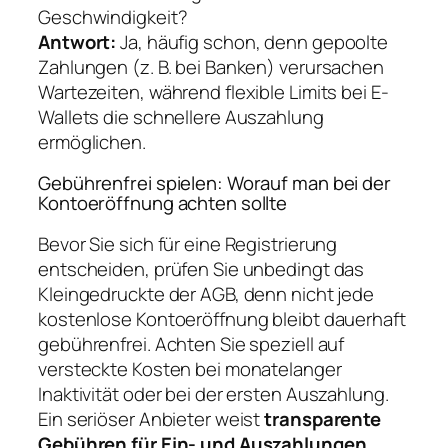
Geschwindigkeit?
Antwort:
Ja, häufig schon, denn gepoolte
Zahlungen (z. B. bei Banken) verursachen
Wartezeiten, während flexible Limits bei E-
Wallets die schnellere Auszahlung
ermöglichen.
Gebührenfrei spielen: Worauf man bei der
Kontoeröffnung achten sollte
Bevor Sie sich für eine Registrierung
entscheiden, prüfen Sie unbedingt das
Kleingedruckte der AGB, denn nicht jede
kostenlose Kontoeröffnung bleibt dauerhaft
gebührenfrei. Achten Sie speziell auf
versteckte Kosten bei monatelanger
Inaktivität oder bei der ersten Auszahlung.
Ein seriöser Anbieter weist
transparente
Gebühren für Ein- und Auszahlungen