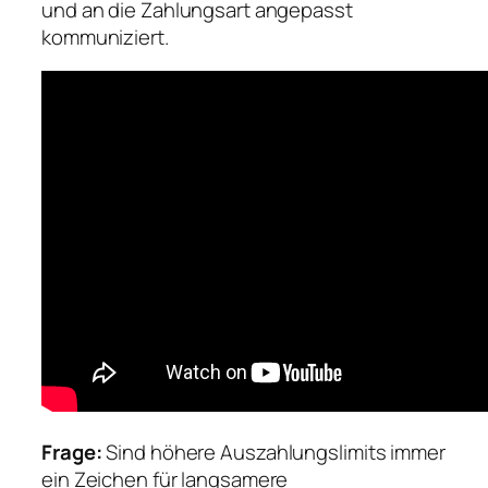
und an die Zahlungsart angepasst
kommuniziert.
Frage:
Sind höhere Auszahlungslimits immer
ein Zeichen für langsamere