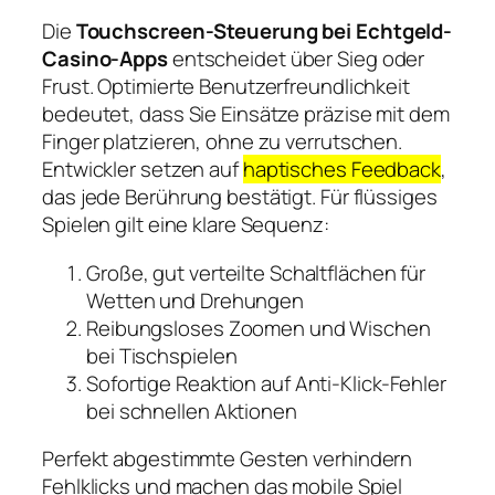
Die
Touchscreen-Steuerung bei Echtgeld-
Casino-Apps
entscheidet über Sieg oder
Frust. Optimierte Benutzerfreundlichkeit
bedeutet, dass Sie Einsätze präzise mit dem
Finger platzieren, ohne zu verrutschen.
Entwickler setzen auf
haptisches Feedback
,
das jede Berührung bestätigt. Für flüssiges
Spielen gilt eine klare Sequenz:
Große, gut verteilte Schaltflächen für
Wetten und Drehungen
Reibungsloses Zoomen und Wischen
bei Tischspielen
Sofortige Reaktion auf Anti-Klick-Fehler
bei schnellen Aktionen
Perfekt abgestimmte Gesten verhindern
Fehlklicks und machen das mobile Spiel