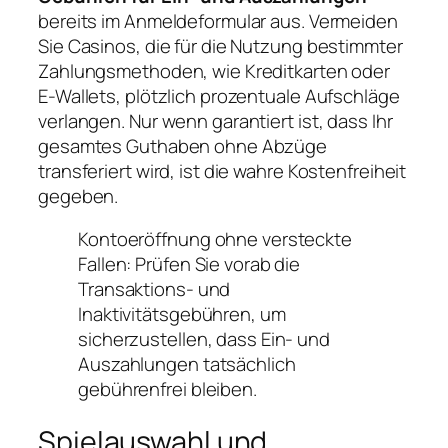
bereits im Anmeldeformular aus. Vermeiden
Sie Casinos, die für die Nutzung bestimmter
Zahlungsmethoden, wie Kreditkarten oder
E-Wallets, plötzlich prozentuale Aufschläge
verlangen. Nur wenn garantiert ist, dass Ihr
gesamtes Guthaben ohne Abzüge
transferiert wird, ist die wahre Kostenfreiheit
gegeben.
Kontoeröffnung ohne versteckte
Fallen: Prüfen Sie vorab die
Transaktions- und
Inaktivitätsgebühren, um
sicherzustellen, dass Ein- und
Auszahlungen tatsächlich
gebührenfrei bleiben.
Spielauswahl und